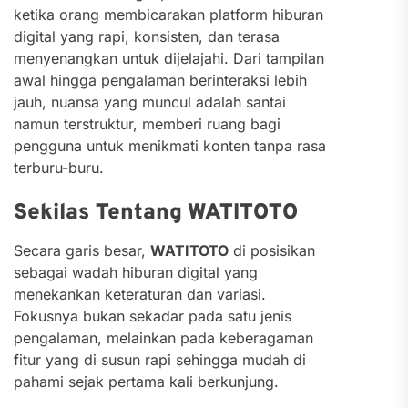
ketika orang membicarakan platform hiburan
digital yang rapi, konsisten, dan terasa
menyenangkan untuk dijelajahi. Dari tampilan
awal hingga pengalaman berinteraksi lebih
jauh, nuansa yang muncul adalah santai
namun terstruktur, memberi ruang bagi
pengguna untuk menikmati konten tanpa rasa
terburu-buru.
Sekilas Tentang WATITOTO
Secara garis besar,
WATITOTO
di posisikan
sebagai wadah hiburan digital yang
menekankan keteraturan dan variasi.
Fokusnya bukan sekadar pada satu jenis
pengalaman, melainkan pada keberagaman
fitur yang di susun rapi sehingga mudah di
pahami sejak pertama kali berkunjung.