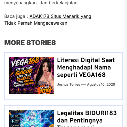
menyenangkan, dan berkelanjutan.
Baca juga :
ADAK178 Situs Menarik yang
Tidak Pernah Mengecewakan
MORE STORIES
Literasi Digital Saat
Menghadapi Nama
seperti VEGA168
Joshua Torres
Agustus 10, 2026
Legalitas BIDURI183
dan Pentingnya