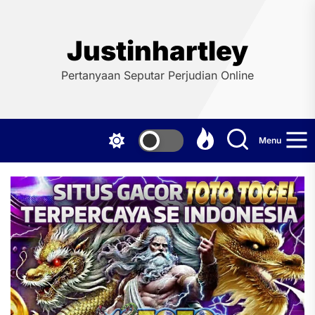
Skip
to
the
Justinhartley
content
Pertanyaan Seputar Perjudian Online
Menu