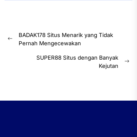
Navigasi
BADAK178 Situs Menarik yang Tidak
pos
Previous
Pernah Mengecewakan
post:
SUPER88 Situs dengan Banyak
Ne
Kejutan
pos