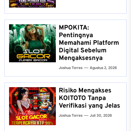
MPOKITA:
Pentingnya
Memahami Platform
Digital Sebelum
Mengaksesnya
Joshua Torres
Agustus 2, 2026
Risiko Mengakses
KOITOTO Tanpa
Verifikasi yang Jelas
Joshua Torres
Juli 30, 2026