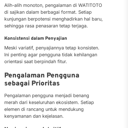
Alih-alih monoton, pengalaman di WATITOTO
di sajikan dalam berbagai format. Setiap
kunjungan berpotensi menghadirkan hal baru,
sehingga rasa penasaran tetap terjaga.
Konsistensi dalam Penyajian
Meski variatif, penyajiannya tetap konsisten.
Ini penting agar pengguna tidak kehilangan
orientasi saat berpindah fitur.
Pengalaman Pengguna
sebagai Prioritas
Pengalaman pengguna menjadi benang
merah dari keseluruhan ekosistem. Setiap
elemen di rancang untuk mendukung
kenyamanan dan kejelasan.