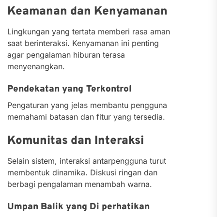
Keamanan dan Kenyamanan
Lingkungan yang tertata memberi rasa aman
saat berinteraksi. Kenyamanan ini penting
agar pengalaman hiburan terasa
menyenangkan.
Pendekatan yang Terkontrol
Pengaturan yang jelas membantu pengguna
memahami batasan dan fitur yang tersedia.
Komunitas dan Interaksi
Selain sistem, interaksi antarpengguna turut
membentuk dinamika. Diskusi ringan dan
berbagi pengalaman menambah warna.
Umpan Balik yang Di perhatikan