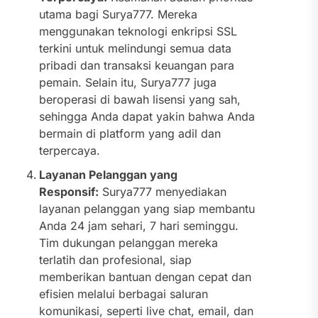
utama bagi Surya777. Mereka
menggunakan teknologi enkripsi SSL
terkini untuk melindungi semua data
pribadi dan transaksi keuangan para
pemain. Selain itu, Surya777 juga
beroperasi di bawah lisensi yang sah,
sehingga Anda dapat yakin bahwa Anda
bermain di platform yang adil dan
terpercaya.
Layanan Pelanggan yang
Responsif:
Surya777 menyediakan
layanan pelanggan yang siap membantu
Anda 24 jam sehari, 7 hari seminggu.
Tim dukungan pelanggan mereka
terlatih dan profesional, siap
memberikan bantuan dengan cepat dan
efisien melalui berbagai saluran
komunikasi, seperti live chat, email, dan