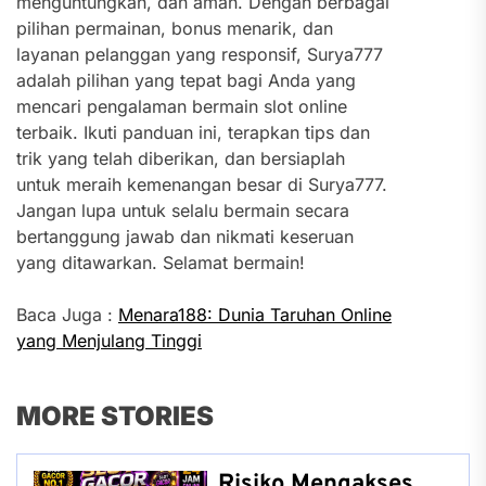
menguntungkan, dan aman. Dengan berbagai
pilihan permainan, bonus menarik, dan
layanan pelanggan yang responsif, Surya777
adalah pilihan yang tepat bagi Anda yang
mencari pengalaman bermain slot online
terbaik. Ikuti panduan ini, terapkan tips dan
trik yang telah diberikan, dan bersiaplah
untuk meraih kemenangan besar di Surya777.
Jangan lupa untuk selalu bermain secara
bertanggung jawab dan nikmati keseruan
yang ditawarkan. Selamat bermain!
Baca Juga :
Menara188: Dunia Taruhan Online
yang Menjulang Tinggi
MORE STORIES
Risiko Mengakses