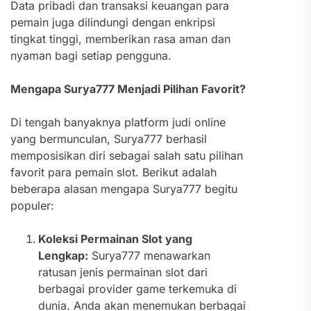
Data pribadi dan transaksi keuangan para
pemain juga dilindungi dengan enkripsi
tingkat tinggi, memberikan rasa aman dan
nyaman bagi setiap pengguna.
Mengapa Surya777 Menjadi Pilihan Favorit?
Di tengah banyaknya platform judi online
yang bermunculan, Surya777 berhasil
memposisikan diri sebagai salah satu pilihan
favorit para pemain slot. Berikut adalah
beberapa alasan mengapa Surya777 begitu
populer:
Koleksi Permainan Slot yang
Lengkap:
Surya777 menawarkan
ratusan jenis permainan slot dari
berbagai provider game terkemuka di
dunia. Anda akan menemukan berbagai