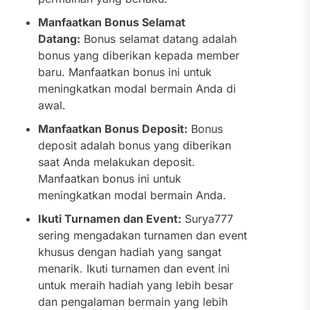
Manfaatkan Bonus Selamat
Datang:
Bonus selamat datang adalah
bonus yang diberikan kepada member
baru. Manfaatkan bonus ini untuk
meningkatkan modal bermain Anda di
awal.
Manfaatkan Bonus Deposit:
Bonus
deposit adalah bonus yang diberikan
saat Anda melakukan deposit.
Manfaatkan bonus ini untuk
meningkatkan modal bermain Anda.
Ikuti Turnamen dan Event:
Surya777
sering mengadakan turnamen dan event
khusus dengan hadiah yang sangat
menarik. Ikuti turnamen dan event ini
untuk meraih hadiah yang lebih besar
dan pengalaman bermain yang lebih