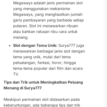
Megaways adalah jenis permainan slot
yang menggunakan mekanisme
Megaways, yang menghasilkan jumlah
garis pembayaran yang berbeda setiap
putaran. Slot ini menawarkan ribuan
atau bahkan ratusan ribu cara untuk
menang.
Slot dengan Tema Unik:
Surya777 juga
menawarkan berbagai jenis slot dengan
tema yang unik, mulai dari tema
petualangan, fantasi, horor, hingga
tema-tema populer dari film dan acara
TV.
Tips dan Trik untuk Meningkatkan Peluang
Menang di Surya777
Meskipun permainan slot didasarkan pada
keberuntungan, ada beberapa tips dan trik