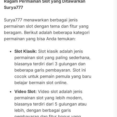
Ragam Permainan Slot yang Ditawarkan
Surya777
Surya777 menawarkan berbagai jenis
permainan slot dengan tema dan fitur yang
beragam. Berikut adalah beberapa kategori
permainan yang bisa Anda temukan:
Slot Klasik:
Slot klasik adalah jenis
permainan slot yang paling sederhana,
biasanya terdiri dari 3 gulungan dan
beberapa garis pembayaran. Slot ini
cocok untuk pemain pemula yang baru
belajar bermain slot online.
Video Slot:
Video slot adalah jenis
permainan slot yang lebih modern,
biasanya terdiri dari 5 gulungan atau
lebih, dengan berbagai garis
pembayaran dan fitur bonus yang