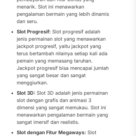
menarik. Slot ini menawarkan
pengalaman bermain yang lebih dinamis
dan seru.
Slot Progresif:
Slot progresif adalah
jenis permainan slot yang menawarkan
jackpot progresif, yaitu jackpot yang
terus bertambah nilainya setiap kali ada
pemain yang memasang taruhan.
Jackpot progresif bisa mencapai jumlah
yang sangat besar dan sangat
menggiurkan.
Slot 3D:
Slot 3D adalah jenis permainan
slot dengan grafis dan animasi 3
dimensi yang sangat memukau. Slot ini
menawarkan pengalaman bermain yang
sangat imersif dan realistis.
Slot dengan Fitur Megaways:
Slot