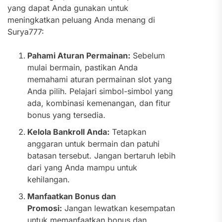
yang dapat Anda gunakan untuk
meningkatkan peluang Anda menang di
Surya777:
Pahami Aturan Permainan:
Sebelum
mulai bermain, pastikan Anda
memahami aturan permainan slot yang
Anda pilih. Pelajari simbol-simbol yang
ada, kombinasi kemenangan, dan fitur
bonus yang tersedia.
Kelola Bankroll Anda:
Tetapkan
anggaran untuk bermain dan patuhi
batasan tersebut. Jangan bertaruh lebih
dari yang Anda mampu untuk
kehilangan.
Manfaatkan Bonus dan
Promosi:
Jangan lewatkan kesempatan
untuk memanfaatkan bonus dan