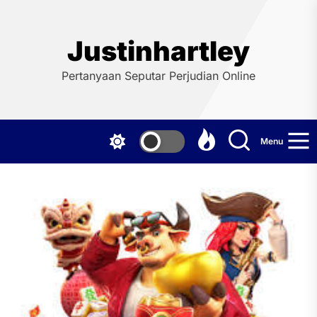
Skip
to
the
Justinhartley
content
Pertanyaan Seputar Perjudian Online
Menu