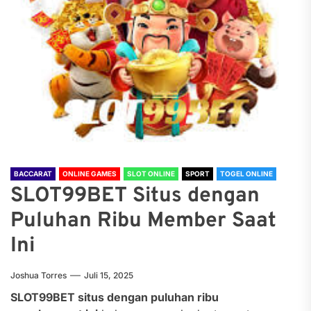
BACCARAT
ONLINE GAMES
SLOT ONLINE
SPORT
TOGEL ONLINE
SLOT99BET Situs dengan
Puluhan Ribu Member Saat
Ini
Joshua Torres
Juli 15, 2025
SLOT99BET situs dengan puluhan ribu