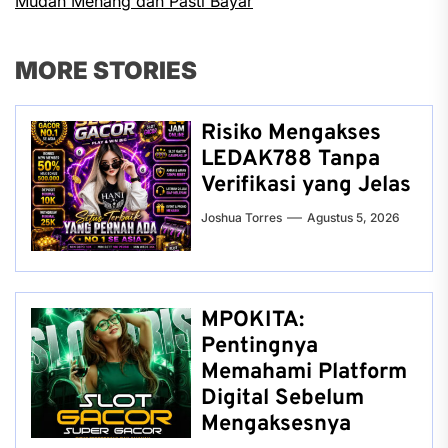
Mudah Menang dan Pasti Bayar
MORE STORIES
Risiko Mengakses
LEDAK788 Tanpa
Verifikasi yang Jelas
Joshua Torres
Agustus 5, 2026
MPOKITA:
Pentingnya
Memahami Platform
Digital Sebelum
Mengaksesnya