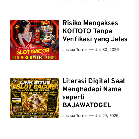
Risiko Mengakses
KOITOTO Tanpa
Verifikasi yang Jelas
Joshua Torres
Juli 30, 2026
Literasi Digital Saat
Menghadapi Nama
seperti
BAJAWATOGEL
Joshua Torres
Juli 29, 2026