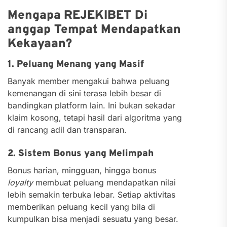
Mengapa REJEKIBET Di
anggap Tempat Mendapatkan
Kekayaan?
1. Peluang Menang yang Masif
Banyak member mengakui bahwa peluang
kemenangan di sini terasa lebih besar di
bandingkan platform lain. Ini bukan sekadar
klaim kosong, tetapi hasil dari algoritma yang
di rancang adil dan transparan.
2. Sistem Bonus yang Melimpah
Bonus harian, mingguan, hingga bonus
loyalty
membuat peluang mendapatkan nilai
lebih semakin terbuka lebar. Setiap aktivitas
memberikan peluang kecil yang bila di
kumpulkan bisa menjadi sesuatu yang besar.