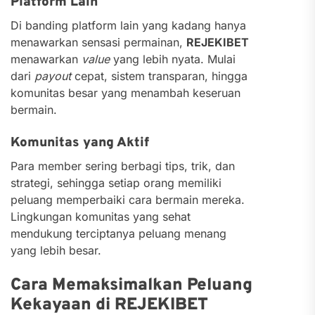
Platform Lain
Di banding platform lain yang kadang hanya
menawarkan sensasi permainan,
REJEKIBET
menawarkan
value
yang lebih nyata. Mulai
dari
payout
cepat, sistem transparan, hingga
komunitas besar yang menambah keseruan
bermain.
Komunitas yang Aktif
Para member sering berbagi tips, trik, dan
strategi, sehingga setiap orang memiliki
peluang memperbaiki cara bermain mereka.
Lingkungan komunitas yang sehat
mendukung terciptanya peluang menang
yang lebih besar.
Cara Memaksimalkan Peluang
Kekayaan di REJEKIBET