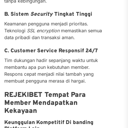
tanpa kebingungan.
B. Sistem
Security
Tingkat Tinggi
Keamanan pengguna menjadi prioritas.
Teknologi
SSL encryption
memastikan semua
data pribadi dan transaksi aman.
C. Customer Service Responsif 24/7
Tim dukungan hadir sepanjang waktu untuk
membantu apa pun kebutuhan member.
Respons cepat menjadi nilai tambah yang
membuat pengguna merasa di hargai.
REJEKIBET Tempat Para
Member Mendapatkan
Kekayaan
Keunggulan Kompetitif Di banding