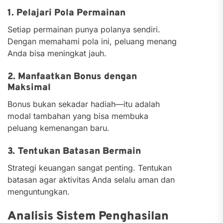
1. Pelajari Pola Permainan
Setiap permainan punya polanya sendiri.
Dengan memahami pola ini, peluang menang
Anda bisa meningkat jauh.
2. Manfaatkan Bonus dengan
Maksimal
Bonus bukan sekadar hadiah—itu adalah
modal tambahan yang bisa membuka
peluang kemenangan baru.
3. Tentukan Batasan Bermain
Strategi keuangan sangat penting. Tentukan
batasan agar aktivitas Anda selalu aman dan
menguntungkan.
Analisis Sistem Penghasilan