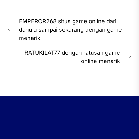
Navigasi
EMPEROR268 situs game online dari
pos
dahulu sampai sekarang dengan game
Previous
menarik
post:
RATUKILAT77 dengan ratusan game
Ne
online menarik
pos