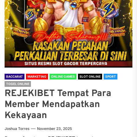
BACCARAT
MARKETING
ONLINE GAMES
SLOT ONLINE
SPORT
TOGEL ONLINE
REJEKIBET Tempat Para
Member Mendapatkan
Kekayaan
Joshua Torres
November 23, 2025