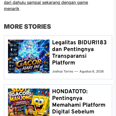
dari dahulu sampai sekarang dengan game
menarik
MORE STORIES
Legalitas BIDURI183
dan Pentingnya
Transparansi
Platform
Joshua Torres
Agustus 8, 2026
HONDATOTO:
Pentingnya
Memahami Platform
Digital Sebelum