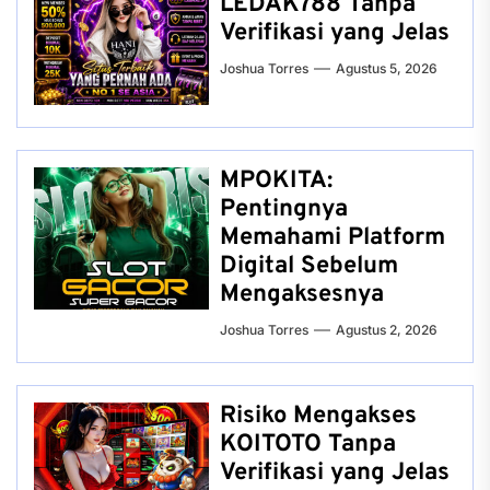
LEDAK788 Tanpa
Verifikasi yang Jelas
Joshua Torres
Agustus 5, 2026
MPOKITA:
Pentingnya
Memahami Platform
Digital Sebelum
Mengaksesnya
Joshua Torres
Agustus 2, 2026
Risiko Mengakses
KOITOTO Tanpa
Verifikasi yang Jelas