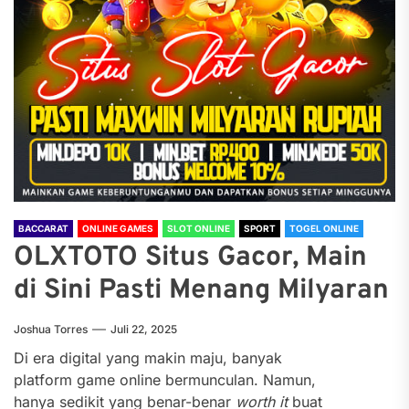
BACCARAT
ONLINE GAMES
SLOT ONLINE
SPORT
TOGEL ONLINE
OLXTOTO Situs Gacor, Main
di Sini Pasti Menang Milyaran
Joshua Torres
Juli 22, 2025
Di era digital yang makin maju, banyak
platform game online bermunculan. Namun,
hanya sedikit yang benar-benar
worth it
buat