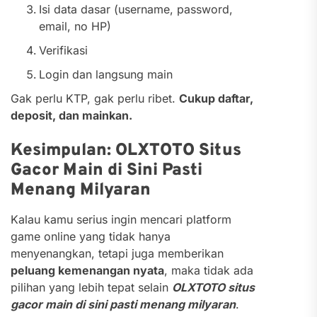
Isi data dasar (username, password,
email, no HP)
Verifikasi
Login dan langsung main
Gak perlu KTP, gak perlu ribet.
Cukup daftar,
deposit, dan mainkan.
Kesimpulan: OLXTOTO Situs
Gacor Main di Sini Pasti
Menang Milyaran
Kalau kamu serius ingin mencari platform
game online yang tidak hanya
menyenangkan, tetapi juga memberikan
peluang kemenangan nyata
, maka tidak ada
pilihan yang lebih tepat selain
OLXTOTO situs
gacor main di sini pasti menang milyaran
.