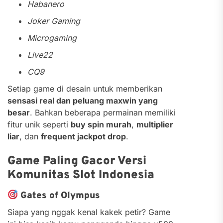
Habanero
Joker Gaming
Microgaming
Live22
CQ9
Setiap game di desain untuk memberikan
sensasi real dan peluang maxwin yang
besar
. Bahkan beberapa permainan memiliki
fitur unik seperti
buy spin murah
,
multiplier
liar
, dan
frequent jackpot drop
.
Game Paling Gacor Versi
Komunitas Slot Indonesia
Gates of Olympus
Siapa yang nggak kenal kakek petir? Game