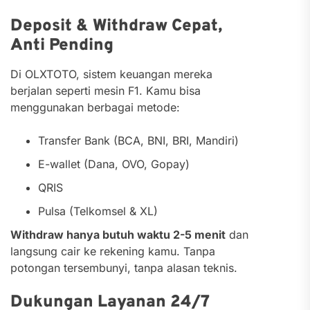
Deposit & Withdraw Cepat,
Anti Pending
Di OLXTOTO, sistem keuangan mereka
berjalan seperti mesin F1. Kamu bisa
menggunakan berbagai metode:
Transfer Bank (BCA, BNI, BRI, Mandiri)
E-wallet (Dana, OVO, Gopay)
QRIS
Pulsa (Telkomsel & XL)
Withdraw hanya butuh waktu 2-5 menit
dan
langsung cair ke rekening kamu. Tanpa
potongan tersembunyi, tanpa alasan teknis.
Dukungan Layanan 24/7