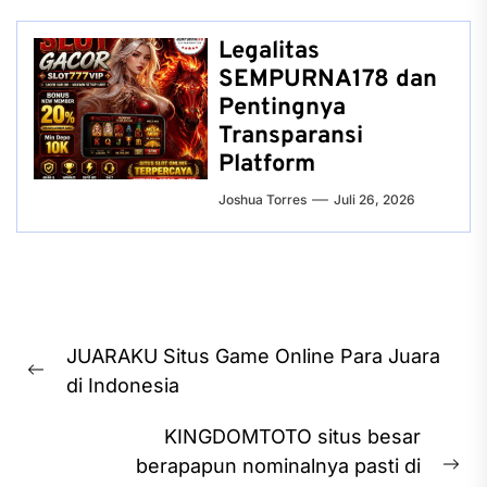
Legalitas
SEMPURNA178 dan
Pentingnya
Transparansi
Platform
Joshua Torres
Juli 26, 2026
Navigasi
JUARAKU Situs Game Online Para Juara
pos
Previous
di Indonesia
post:
KINGDOMTOTO situs besar
berapapun nominalnya pasti di
Ne