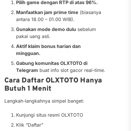
Pilih game dengan RTP di atas 96%.
Manfaatkan jam prime time
(biasanya
antara 18.00 – 01.00 WIB).
Gunakan mode demo dulu
sebelum
pakai uang asli.
Aktif klaim bonus harian dan
mingguan.
Gabung komunitas OLXTOTO di
Telegram
buat info slot gacor real-time.
Cara Daftar OLXTOTO Hanya
Butuh 1 Menit
Langkah-langkahnya simpel banget:
Kunjungi situs resmi OLXTOTO
Klik “Daftar”