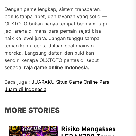
Dengan game lengkap, sistem transparan,
bonus tanpa ribet, dan layanan yang solid —
OLXTOTO bukan hanya tempat bermain, tapi
jadi arena di mana para pemain sejati bisa
naik ke level juara. Jangan tunggu sampai
teman kamu cerita duluan soal maxwin
mereka. Langsung daftar, dan buktikan
sendiri kenapa OLXTOTO pantas di sebut
sebagai
raja game online Indonesia.
Baca juga :
JUARAKU Situs Game Online Para
Juara di Indonesia
MORE STORIES
Risiko Mengakses