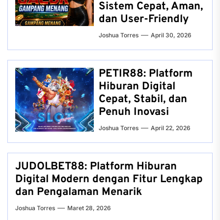
Sistem Cepat, Aman,
dan User-Friendly
Joshua Torres
April 30, 2026
PETIR88: Platform
Hiburan Digital
Cepat, Stabil, dan
Penuh Inovasi
Joshua Torres
April 22, 2026
JUDOLBET88: Platform Hiburan
Digital Modern dengan Fitur Lengkap
dan Pengalaman Menarik
Joshua Torres
Maret 28, 2026