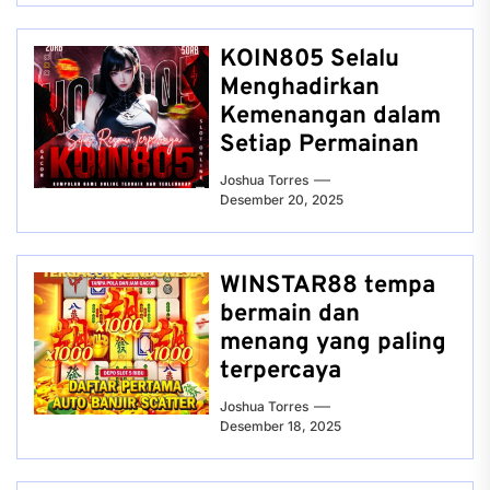
KOIN805 Selalu
Menghadirkan
Kemenangan dalam
Setiap Permainan
Joshua Torres
Desember 20, 2025
WINSTAR88 tempa
bermain dan
menang yang paling
terpercaya
Joshua Torres
Desember 18, 2025