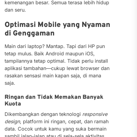
kemenangan besar. Semua terasa lebih hidup
dan seru.
Optimasi Mobile yang Nyaman
di Genggaman
Main dari laptop? Mantap. Tapi dari HP pun
tetap mulus. Baik Android maupun iOS,
tampilannya tetap optimal. Tidak perlu install
aplikasi tambahan—cukup lewat browser dan
rasakan sensasi main kapan saja, di mana
saja.
Ringan dan Tidak Memakan Banyak
Kuota
Dikembangkan dengan teknologi
responsive
design
, platform ini ringan, cepat, dan ramah
data. Cocok untuk kamu yang suka bermain
sambil jalan-jalan atau di sela-sela aktivitas