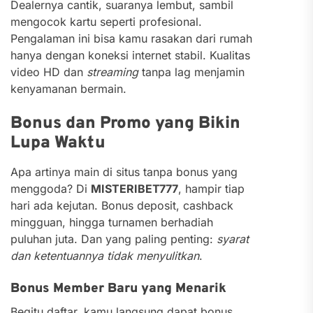
Dealernya cantik, suaranya lembut, sambil
mengocok kartu seperti profesional.
Pengalaman ini bisa kamu rasakan dari rumah
hanya dengan koneksi internet stabil. Kualitas
video HD dan
streaming
tanpa lag menjamin
kenyamanan bermain.
Bonus dan Promo yang Bikin
Lupa Waktu
Apa artinya main di situs tanpa bonus yang
menggoda? Di
MISTERIBET777
, hampir tiap
hari ada kejutan. Bonus deposit, cashback
mingguan, hingga turnamen berhadiah
puluhan juta. Dan yang paling penting:
syarat
dan ketentuannya tidak menyulitkan
.
Bonus Member Baru yang Menarik
Begitu daftar, kamu langsung dapat bonus