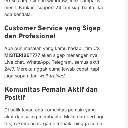
Proses deposit dan withdraw tidak sampai 5
menit. Bahkan, support 24 jam siap bantu jika
ada kendala.
Customer Service yang Sigap
dan Profesional
Apa pun masalah yang kamu hadapi, tim CS
MISTERIBET777
akan sigap menanganinya.
Live chat, WhatsApp, Telegram, semua aktif
24/7. Mereka nggak cuma jawab cepat, tapi
juga sopan dan
well-trained
.
Komunitas Pemain Aktif dan
Positif
Di balik layar, ada komunitas pemain yang
aktif dan saling membantu. Mulai dari berbagi
trik, rekomendasi game terbaik, hingga cerita