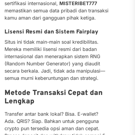
sertifikasi internasional,
MISTERIBET777
memastikan semua data pribadi dan transaksi
kamu aman dari gangguan pihak ketiga.
Lisensi Resmi dan Sistem Fairplay
Situs ini tidak main-main soal kredibilitas.
Mereka memiliki lisensi resmi dari badan
internasional dan menerapkan sistem RNG
(Random Number Generator) yang diaudit
secara berkala. Jadi, tidak ada manipulasi—
semua murni keberuntungan dan strategi.
Metode Transaksi Cepat dan
Lengkap
Transfer antar bank lokal? Bisa. E-wallet?
Ada. QRIS? Siap. Bahkan untuk pengguna
crypto pun tersedia opsi aman dan cepat.