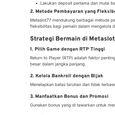
Lakukan deposit pertama dan mulai b
2. Metode Pembayaran yang Fleksib
Metaslot77 mendukung berbagai metode pemb
fleksibilitas bagi pemain dalam mengelola 
Strategi Bermain di Metasl
1. Pilih Game dengan RTP Tinggi
Return to Player (RTP) adalah faktor pent
besar dalam jangka panjang.
2. Kelola Bankroll dengan Bijak
Menetapkan batas taruhan dan tidak terbaw
3. Manfaatkan Bonus dan Promosi
Gunakan bonus yang di tawarkan untuk me