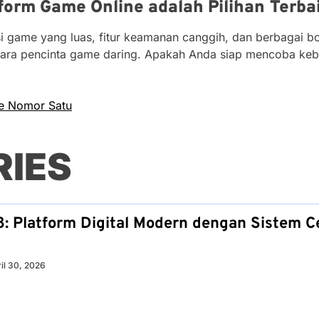
form Game Online adalah Pilihan Terba
i game yang luas, fitur keamanan canggih, dan berbagai b
para pencinta game daring. Apakah Anda siap mencoba ke
ne Nomor Satu
RIES
Platform Digital Modern dengan Sistem Ce
il 30, 2026