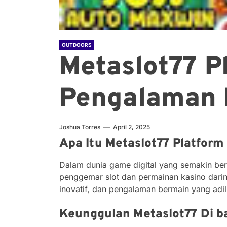
OUTDOORS
Metaslot77 P
Pengalaman 
Joshua Torres
April 2, 2025
Apa Itu Metaslot77 Platform
Dalam dunia game digital yang semakin b
penggemar slot dan permainan kasino daring
inovatif, dan pengalaman bermain yang adil
Keunggulan Metaslot77 Di b