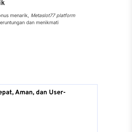
ik
onus menarik,
Metaslot77 platform
beruntungan dan menikmati
pat, Aman, dan User-