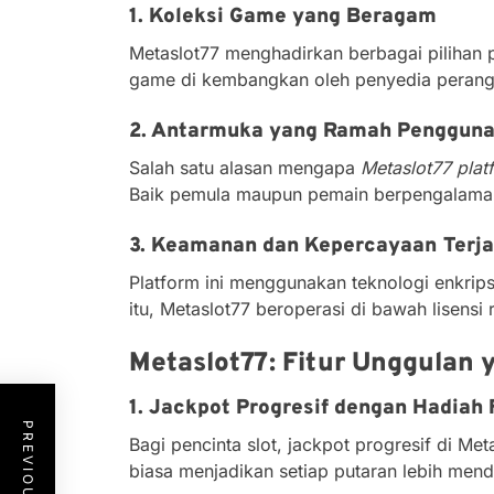
1. Koleksi Game yang Beragam
Metaslot77 menghadirkan berbagai pilihan pe
game di kembangkan oleh penyedia perangka
2. Antarmuka yang Ramah Penggun
Salah satu alasan mengapa
Metaslot77 plat
Baik pemula maupun pemain berpengalaman d
3. Keamanan dan Kepercayaan Terj
Platform ini menggunakan teknologi enkrip
itu, Metaslot77 beroperasi di bawah lisens
Metaslot77: Fitur Unggulan 
1. Jackpot Progresif dengan Hadiah 
Bagi pencinta slot, jackpot progresif di M
biasa menjadikan setiap putaran lebih men