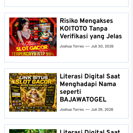
Risiko Mengakses
KOITOTO Tanpa
Verifikasi yang Jelas
Joshua Torres
Juli 30, 2026
Literasi Digital Saat
Menghadapi Nama
seperti
BAJAWATOGEL
Joshua Torres
Juli 29, 2026
Literasi Digital Saat