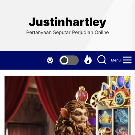
Skip
to
the
Justinhartley
content
Pertanyaan Seputar Perjudian Online
Menu