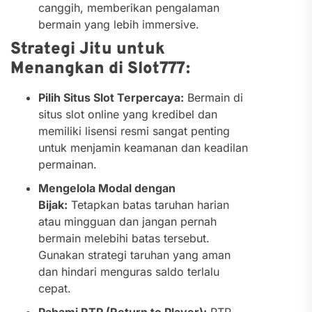
canggih, memberikan pengalaman
bermain yang lebih immersive.
Strategi Jitu untuk
Menangkan di Slot777:
Pilih Situs Slot Terpercaya:
Bermain di
situs slot online yang kredibel dan
memiliki lisensi resmi sangat penting
untuk menjamin keamanan dan keadilan
permainan.
Mengelola Modal dengan
Bijak:
Tetapkan batas taruhan harian
atau mingguan dan jangan pernah
bermain melebihi batas tersebut.
Gunakan strategi taruhan yang aman
dan hindari menguras saldo terlalu
cepat.
Pahami RTP (Return to Player):
RTP