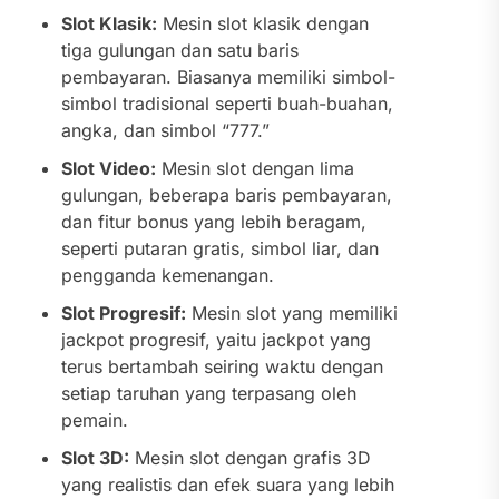
Slot Klasik:
Mesin slot klasik dengan
tiga gulungan dan satu baris
pembayaran. Biasanya memiliki simbol-
simbol tradisional seperti buah-buahan,
angka, dan simbol “777.”
Slot Video:
Mesin slot dengan lima
gulungan, beberapa baris pembayaran,
dan fitur bonus yang lebih beragam,
seperti putaran gratis, simbol liar, dan
pengganda kemenangan.
Slot Progresif:
Mesin slot yang memiliki
jackpot progresif, yaitu jackpot yang
terus bertambah seiring waktu dengan
setiap taruhan yang terpasang oleh
pemain.
Slot 3D:
Mesin slot dengan grafis 3D
yang realistis dan efek suara yang lebih