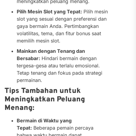
meningkatkan peluang menang.
Pilih Mesin Slot yang Tepat:
Pilih mesin
slot yang sesuai dengan preferensi dan
gaya bermain Anda. Pertimbangkan
volatilitas, tema, dan fitur bonus saat
memilih mesin slot.
Mainkan dengan Tenang dan
Bersabar:
Hindari bermain dengan
tergesa-gesa atau terlalu emosional.
Tetap tenang dan fokus pada strategi
permainan.
Tips Tambahan untuk
Meningkatkan Peluang
Menang:
Bermain di Waktu yang
Tepat:
Beberapa pemain percaya
bahwa waktu bermain dapat