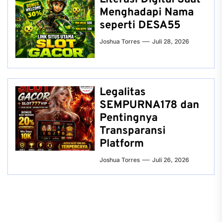
Menghadapi Nama
seperti DESA55
Joshua Torres
Juli 28, 2026
Legalitas
SEMPURNA178 dan
Pentingnya
Transparansi
Platform
Joshua Torres
Juli 26, 2026
Navigasi