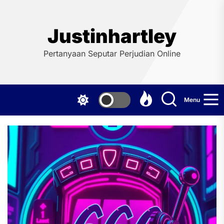
Skip
to
the
Justinhartley
content
Pertanyaan Seputar Perjudian Online
Menu