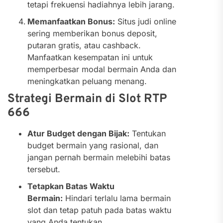
tetapi frekuensi hadiahnya lebih jarang.
Memanfaatkan Bonus:
Situs judi online
sering memberikan bonus deposit,
putaran gratis, atau cashback.
Manfaatkan kesempatan ini untuk
memperbesar modal bermain Anda dan
meningkatkan peluang menang.
Strategi Bermain di Slot RTP
666
Atur Budget dengan Bijak:
Tentukan
budget bermain yang rasional, dan
jangan pernah bermain melebihi batas
tersebut.
Tetapkan Batas Waktu
Bermain:
Hindari terlalu lama bermain
slot dan tetap patuh pada batas waktu
yang Anda tentukan.