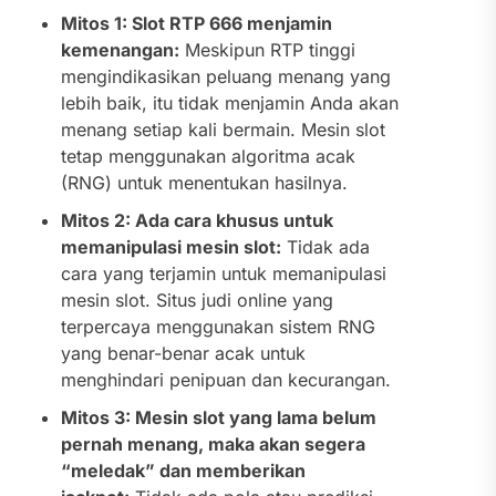
Mitos 1: Slot RTP 666 menjamin
kemenangan:
Meskipun RTP tinggi
mengindikasikan peluang menang yang
lebih baik, itu tidak menjamin Anda akan
menang setiap kali bermain. Mesin slot
tetap menggunakan algoritma acak
(RNG) untuk menentukan hasilnya.
Mitos 2: Ada cara khusus untuk
memanipulasi mesin slot:
Tidak ada
cara yang terjamin untuk memanipulasi
mesin slot. Situs judi online yang
terpercaya menggunakan sistem RNG
yang benar-benar acak untuk
menghindari penipuan dan kecurangan.
Mitos 3: Mesin slot yang lama belum
pernah menang, maka akan segera
“meledak” dan memberikan