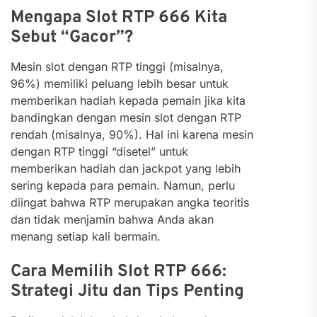
Mengapa Slot RTP 666 Kita
Sebut “Gacor”?
Mesin slot dengan RTP tinggi (misalnya,
96%) memiliki peluang lebih besar untuk
memberikan hadiah kepada pemain jika kita
bandingkan dengan mesin slot dengan RTP
rendah (misalnya, 90%). Hal ini karena mesin
dengan RTP tinggi “disetel” untuk
memberikan hadiah dan jackpot yang lebih
sering kepada para pemain. Namun, perlu
diingat bahwa RTP merupakan angka teoritis
dan tidak menjamin bahwa Anda akan
menang setiap kali bermain.
Cara Memilih Slot RTP 666:
Strategi Jitu dan Tips Penting