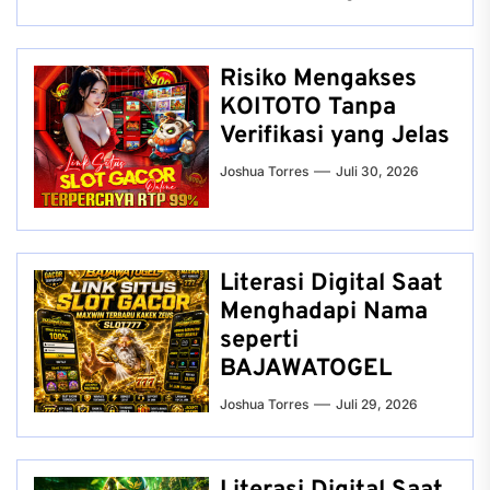
Risiko Mengakses
KOITOTO Tanpa
Verifikasi yang Jelas
Joshua Torres
Juli 30, 2026
Literasi Digital Saat
Menghadapi Nama
seperti
BAJAWATOGEL
Joshua Torres
Juli 29, 2026