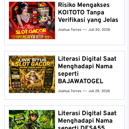
Risiko Mengakses
KOITOTO Tanpa
Verifikasi yang Jelas
Joshua Torres
Juli 30, 2026
Literasi Digital Saat
Menghadapi Nama
seperti
BAJAWATOGEL
Joshua Torres
Juli 29, 2026
Literasi Digital Saat
Menghadapi Nama
seperti DESA55