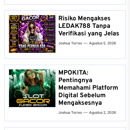
Risiko Mengakses
LEDAK788 Tanpa
Verifikasi yang Jelas
Joshua Torres
Agustus 5, 2026
MPOKITA:
Pentingnya
Memahami Platform
Digital Sebelum
Mengaksesnya
Joshua Torres
Agustus 2, 2026