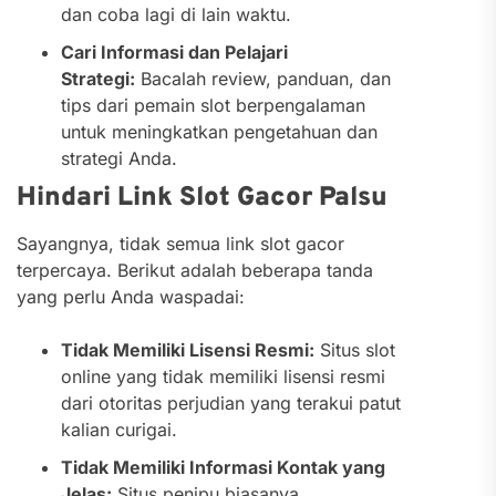
dan coba lagi di lain waktu.
Cari Informasi dan Pelajari
Strategi:
Bacalah review, panduan, dan
tips dari pemain slot berpengalaman
untuk meningkatkan pengetahuan dan
strategi Anda.
Hindari Link Slot Gacor Palsu
Sayangnya, tidak semua link slot gacor
terpercaya. Berikut adalah beberapa tanda
yang perlu Anda waspadai:
Tidak Memiliki Lisensi Resmi:
Situs slot
online yang tidak memiliki lisensi resmi
dari otoritas perjudian yang terakui patut
kalian curigai.
Tidak Memiliki Informasi Kontak yang
Jelas:
Situs penipu biasanya