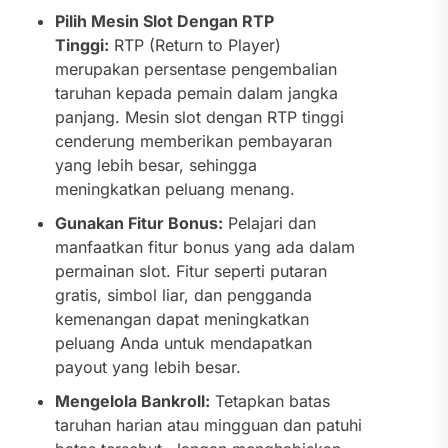
Pilih Mesin Slot Dengan RTP
Tinggi:
RTP (Return to Player)
merupakan persentase pengembalian
taruhan kepada pemain dalam jangka
panjang. Mesin slot dengan RTP tinggi
cenderung memberikan pembayaran
yang lebih besar, sehingga
meningkatkan peluang menang.
Gunakan Fitur Bonus:
Pelajari dan
manfaatkan fitur bonus yang ada dalam
permainan slot. Fitur seperti putaran
gratis, simbol liar, dan pengganda
kemenangan dapat meningkatkan
peluang Anda untuk mendapatkan
payout yang lebih besar.
Mengelola Bankroll:
Tetapkan batas
taruhan harian atau mingguan dan patuhi