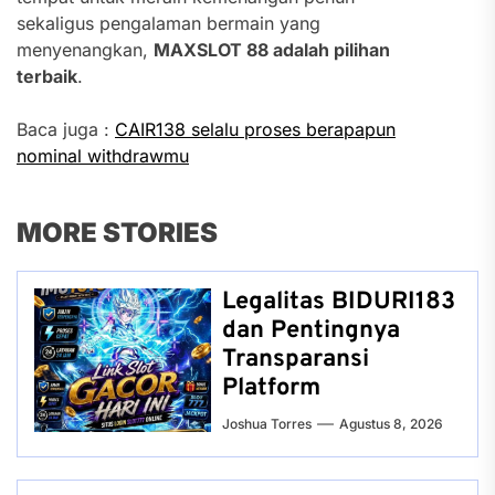
sekaligus pengalaman bermain yang
menyenangkan,
MAXSLOT 88 adalah pilihan
terbaik
.
Baca juga :
CAIR138 selalu proses berapapun
nominal withdrawmu
MORE STORIES
Legalitas BIDURI183
dan Pentingnya
Transparansi
Platform
Joshua Torres
Agustus 8, 2026