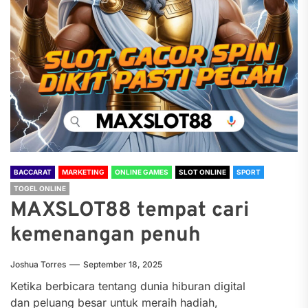
BACCARAT
MARKETING
ONLINE GAMES
SLOT ONLINE
SPORT
TOGEL ONLINE
MAXSLOT88 tempat cari
kemenangan penuh
Joshua Torres
September 18, 2025
Ketika berbicara tentang dunia hiburan digital
dan peluang besar untuk meraih hadiah,