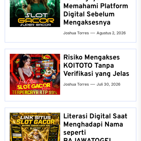
Memahami Platform
Digital Sebelum
Mengaksesnya
Joshua Torres
Agustus 2, 2026
Risiko Mengakses
KOITOTO Tanpa
Verifikasi yang Jelas
Joshua Torres
Juli 30, 2026
Literasi Digital Saat
Menghadapi Nama
seperti