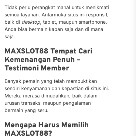
Tidak perlu perangkat mahal untuk menikmati
semua layanan. Antarmuka situs ini responsif,
baik di
desktop
, tablet, maupun smartphone.
Anda bisa bermain kapan saja dan di mana
saja.
MAXSLOT88 Tempat Cari
Kemenangan Penuh –
Testimoni Member
Banyak pemain yang telah membuktikan
sendiri kenyamanan dan kepastian di situs ini.
Mereka merasa dimudahkan, baik dalam
urusan transaksi maupun pengalaman
bermain yang seru.
Mengapa Harus Memilih
MAXSLOT88?