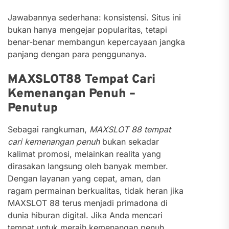
Jawabannya sederhana: konsistensi. Situs ini
bukan hanya mengejar popularitas, tetapi
benar-benar membangun kepercayaan jangka
panjang dengan para penggunanya.
MAXSLOT88 Tempat Cari
Kemenangan Penuh –
Penutup
Sebagai rangkuman,
MAXSLOT 88 tempat
cari kemenangan penuh
bukan sekadar
kalimat promosi, melainkan realita yang
dirasakan langsung oleh banyak member.
Dengan layanan yang cepat, aman, dan
ragam permainan berkualitas, tidak heran jika
MAXSLOT 88 terus menjadi primadona di
dunia hiburan digital. Jika Anda mencari
tempat untuk meraih kemenangan penuh