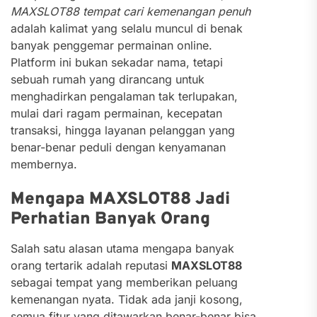
MAXSLOT88 tempat cari kemenangan penuh
adalah kalimat yang selalu muncul di benak
banyak penggemar permainan online.
Platform ini bukan sekadar nama, tetapi
sebuah rumah yang dirancang untuk
menghadirkan pengalaman tak terlupakan,
mulai dari ragam permainan, kecepatan
transaksi, hingga layanan pelanggan yang
benar-benar peduli dengan kenyamanan
membernya.
Mengapa MAXSLOT88 Jadi
Perhatian Banyak Orang
Salah satu alasan utama mengapa banyak
orang tertarik adalah reputasi
MAXSLOT88
sebagai tempat yang memberikan peluang
kemenangan nyata. Tidak ada janji kosong,
semua fitur yang ditawarkan benar-benar bisa