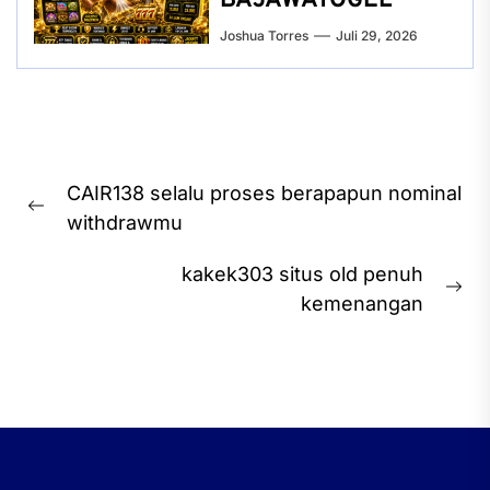
BAJAWATOGEL
Joshua Torres
Juli 29, 2026
Navigasi
CAIR138 selalu proses berapapun nominal
pos
Previous
withdrawmu
post:
kakek303 situs old penuh
Ne
kemenangan
pos