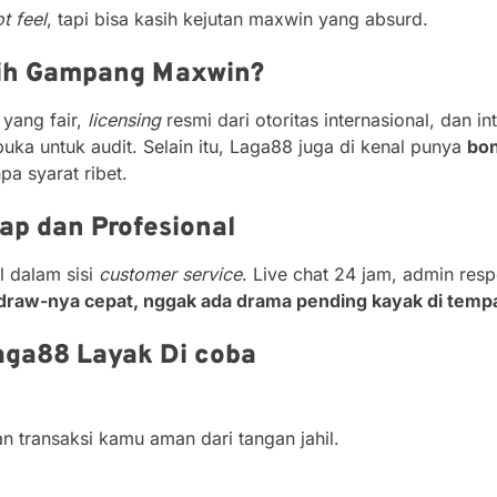
t feel
, tapi bisa kasih kejutan maxwin yang absurd.
ih Gampang Maxwin?
yang fair,
licensing
resmi dari otoritas internasional, dan i
buka untuk audit. Selain itu, Laga88 juga di kenal punya
bon
 syarat ribet.
ap dan Profesional
 dalam sisi
customer service
. Live chat 24 jam, admin res
draw-nya cepat, nggak ada drama pending kayak di tempat
aga88 Layak Di coba
an transaksi kamu aman dari tangan jahil.