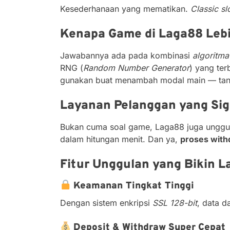
Kesederhanaan yang mematikan.
Classic slo
Kenapa Game di Laga88 Leb
Jawabannya ada pada kombinasi
algoritma
RNG (
Random Number Generator
) yang ter
gunakan buat menambah modal main — tanpa
Layanan Pelanggan yang Sig
Bukan cuma soal game, Laga88 juga unggul
dalam hitungan menit. Dan ya,
proses with
Fitur Unggulan yang Bikin L
Keamanan Tingkat Tinggi
Dengan sistem enkripsi
SSL 128-bit
, data d
Deposit & Withdraw Super Cepat