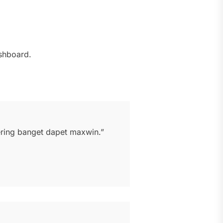
shboard.
ering banget dapet maxwin.”