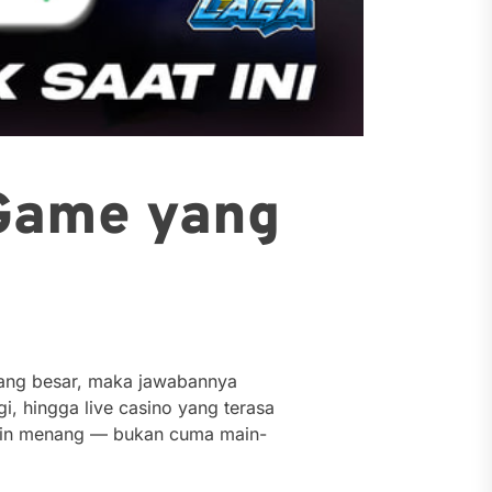
Game yang
ang besar, maka jawabannya
i, hingga live casino yang terasa
ngin menang — bukan cuma main-