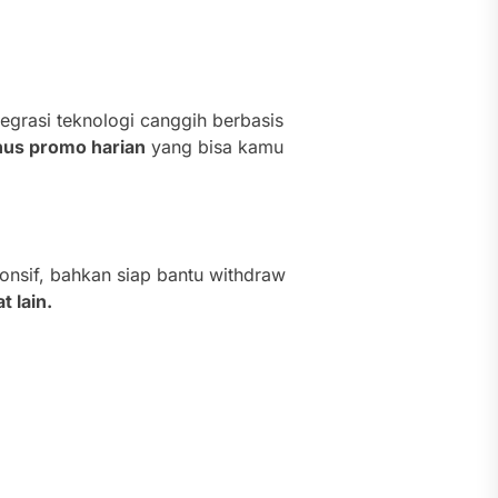
ntegrasi teknologi canggih berbasis
us promo harian
yang bisa kamu
ponsif, bahkan siap bantu withdraw
 lain.