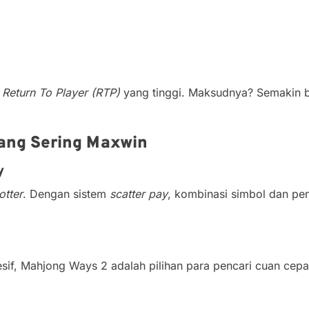
n
Return To Player (RTP)
yang tinggi. Maksudnya? Semakin 
yang Sering Maxwin
y
otter
. Dengan sistem
scatter pay
, kombinasi simbol dan pen
sif, Mahjong Ways 2 adalah pilihan para pencari cuan cepa