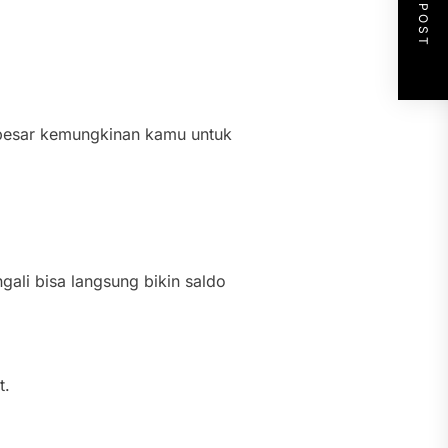
NEXT POST
besar kemungkinan kamu untuk
gali bisa langsung bikin saldo
t.