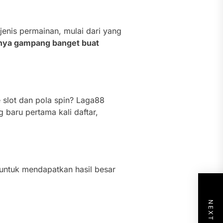
enis permainan, mulai dari yang
ya gampang banget buat
slot dan pola spin? Laga88
 baru pertama kali daftar,
 untuk mendapatkan hasil besar