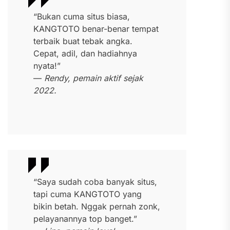
“Bukan cuma situs biasa,
KANGTOTO benar-benar tempat
terbaik buat tebak angka.
Cepat, adil, dan hadiahnya
nyata!”
—
Rendy, pemain aktif sejak
2022.
“Saya sudah coba banyak situs,
tapi cuma KANGTOTO yang
bikin betah. Nggak pernah zonk,
pelayanannya top banget.”