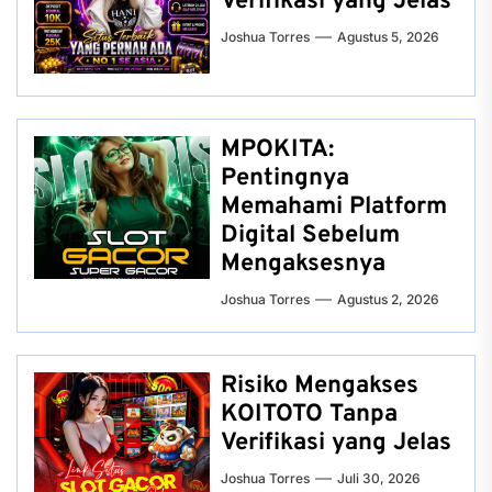
Verifikasi yang Jelas
Joshua Torres
Agustus 5, 2026
MPOKITA:
Pentingnya
Memahami Platform
Digital Sebelum
Mengaksesnya
Joshua Torres
Agustus 2, 2026
Risiko Mengakses
KOITOTO Tanpa
Verifikasi yang Jelas
Joshua Torres
Juli 30, 2026