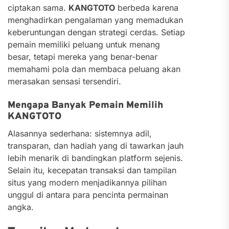
ciptakan sama.
KANGTOTO
berbeda karena
menghadirkan pengalaman yang memadukan
keberuntungan dengan strategi cerdas. Setiap
pemain memiliki peluang untuk menang
besar, tetapi mereka yang benar-benar
memahami pola dan membaca peluang akan
merasakan sensasi tersendiri.
Mengapa Banyak Pemain Memilih
KANGTOTO
Alasannya sederhana: sistemnya adil,
transparan, dan hadiah yang di tawarkan jauh
lebih menarik di bandingkan platform sejenis.
Selain itu, kecepatan transaksi dan tampilan
situs yang modern menjadikannya pilihan
unggul di antara para pencinta permainan
angka.