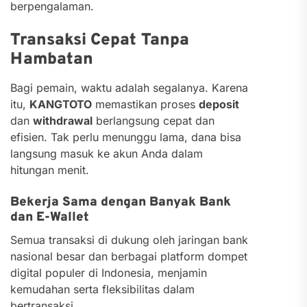
berpengalaman.
Transaksi Cepat Tanpa
Hambatan
Bagi pemain, waktu adalah segalanya. Karena
itu,
KANGTOTO
memastikan proses
deposit
dan
withdrawal
berlangsung cepat dan
efisien. Tak perlu menunggu lama, dana bisa
langsung masuk ke akun Anda dalam
hitungan menit.
Bekerja Sama dengan Banyak Bank
dan E-Wallet
Semua transaksi di dukung oleh jaringan bank
nasional besar dan berbagai platform dompet
digital populer di Indonesia, menjamin
kemudahan serta fleksibilitas dalam
bertransaksi.