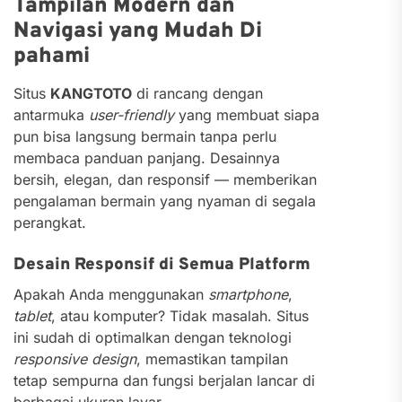
Tampilan Modern dan
Navigasi yang Mudah Di
pahami
Situs
KANGTOTO
di rancang dengan
antarmuka
user-friendly
yang membuat siapa
pun bisa langsung bermain tanpa perlu
membaca panduan panjang. Desainnya
bersih, elegan, dan responsif — memberikan
pengalaman bermain yang nyaman di segala
perangkat.
Desain Responsif di Semua Platform
Apakah Anda menggunakan
smartphone
,
tablet
, atau komputer? Tidak masalah. Situs
ini sudah di optimalkan dengan teknologi
responsive design
, memastikan tampilan
tetap sempurna dan fungsi berjalan lancar di
berbagai ukuran layar.