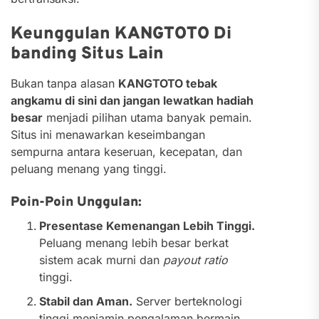
Keunggulan KANGTOTO Di
banding Situs Lain
Bukan tanpa alasan
KANGTOTO tebak
angkamu di sini dan jangan lewatkan hadiah
besar
menjadi pilihan utama banyak pemain.
Situs ini menawarkan keseimbangan
sempurna antara keseruan, kecepatan, dan
peluang menang yang tinggi.
Poin-Poin Unggulan:
Presentase Kemenangan Lebih Tinggi.
Peluang menang lebih besar berkat
sistem acak murni dan
payout ratio
tinggi.
Stabil dan Aman.
Server berteknologi
tinggi menjamin pengalaman bermain