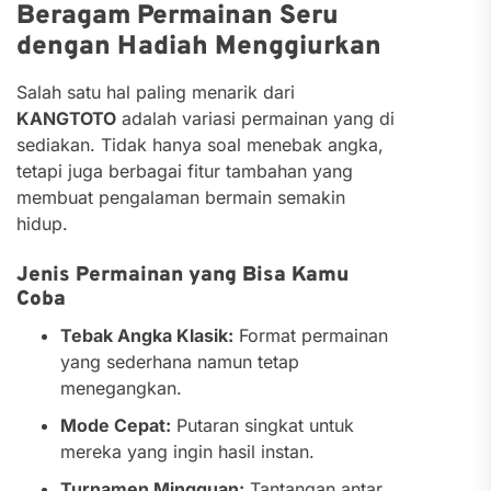
Beragam Permainan Seru
dengan Hadiah Menggiurkan
Salah satu hal paling menarik dari
KANGTOTO
adalah variasi permainan yang di
sediakan. Tidak hanya soal menebak angka,
tetapi juga berbagai fitur tambahan yang
membuat pengalaman bermain semakin
hidup.
Jenis Permainan yang Bisa Kamu
Coba
Tebak Angka Klasik:
Format permainan
yang sederhana namun tetap
menegangkan.
Mode Cepat:
Putaran singkat untuk
mereka yang ingin hasil instan.
Turnamen Mingguan:
Tantangan antar