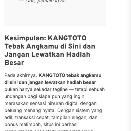
—
Lina, pemain loyal.
Kesimpulan: KANGTOTO
Tebak Angkamu di Sini dan
Jangan Lewatkan Hadiah
Besar
Pada akhirnya,
KANGTOTO tebak angkamu
di sini dan jangan lewatkan hadiah besar
bukan hanya sekadar tagline — tetapi sebuah
undangan bagi siapa pun yang ingin
merasakan sensasi hiburan digital dengan
peluang menang nyata. Dengan sistem yang
adil, transaksi cepat, tampilan elegan, dan
bonus melimpah, situs ini berhasil