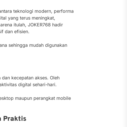
antara teknologi modern, performa
tal yang terus meningkat,
arena itulah, JOKER768 hadir
 dan efisien.
hana sehingga mudah digunakan
dan kecepatan akses. Oleh
vitas digital sehari-hari.
 desktop maupun perangkat mobile
 Praktis