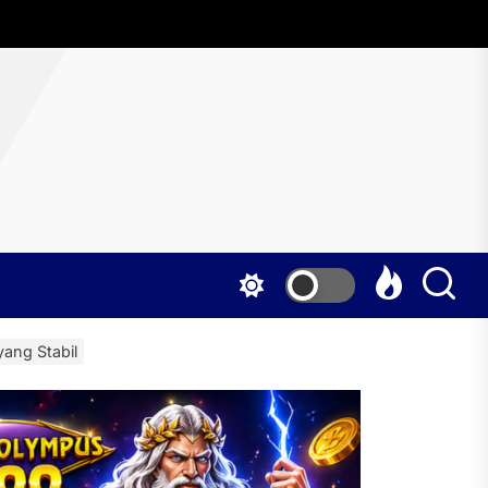
ang Stabil