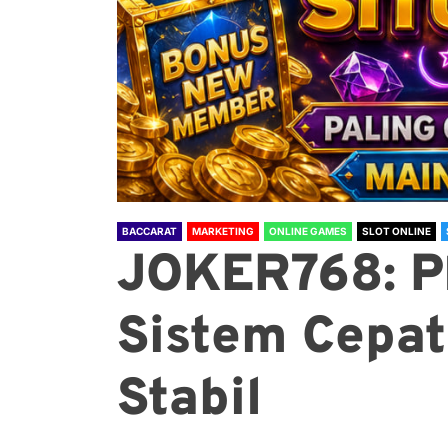
BACCARAT
MARKETING
ONLINE GAMES
SLOT ONLINE
JOKER768: Pl
Sistem Cepat
Stabil