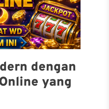
odern dengan
Online yang