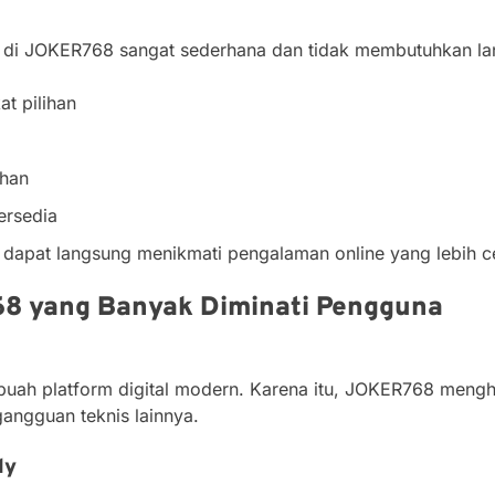
 di JOKER768 sangat sederhana dan tidak membutuhkan la
t pilihan
ahan
ersedia
 dapat langsung menikmati pengalaman online yang lebih 
8 yang Banyak Diminati Pengguna
buah platform digital modern. Karena itu, JOKER768 meng
angguan teknis lainnya.
ly