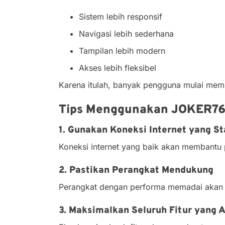
Sistem lebih responsif
Navigasi lebih sederhana
Tampilan lebih modern
Akses lebih fleksibel
Karena itulah, banyak pengguna mulai memi
Tips Menggunakan JOKER768
1. Gunakan Koneksi Internet yang St
Koneksi internet yang baik akan membantu p
2. Pastikan Perangkat Mendukung
Perangkat dengan performa memadai akan 
3. Maksimalkan Seluruh Fitur yang 