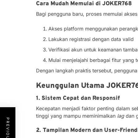
Cara Mudah Memulai di JOKER768
Bagi pengguna baru, proses memulai akses
Akses platform menggunakan perangka
Lakukan registrasi dengan data valid
Verifikasi akun untuk keamanan tamb
Mulai menjelajahi berbagai fitur yang t
Dengan langkah praktis tersebut, pengguna
Keunggulan Utama JOKER76
1. Sistem Cepat dan Responsif
Kecepatan menjadi faktor penting dalam se
tinggi yang mampu meminimalkan
lag
dan g
2. Tampilan Modern dan User-Friend