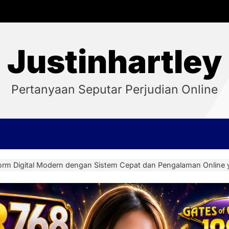
Justinhartley
Pertanyaan Seputar Perjudian Online
orm Digital Modern dengan Sistem Cepat dan Pengalaman Online y