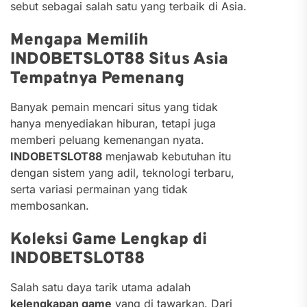
sebut sebagai salah satu yang terbaik di Asia.
Mengapa Memilih
INDOBETSLOT88 Situs Asia
Tempatnya Pemenang
Banyak pemain mencari situs yang tidak
hanya menyediakan hiburan, tetapi juga
memberi peluang kemenangan nyata.
INDOBETSLOT88
menjawab kebutuhan itu
dengan sistem yang adil, teknologi terbaru,
serta variasi permainan yang tidak
membosankan.
Koleksi Game Lengkap di
INDOBETSLOT88
Salah satu daya tarik utama adalah
kelengkapan game
yang di tawarkan. Dari