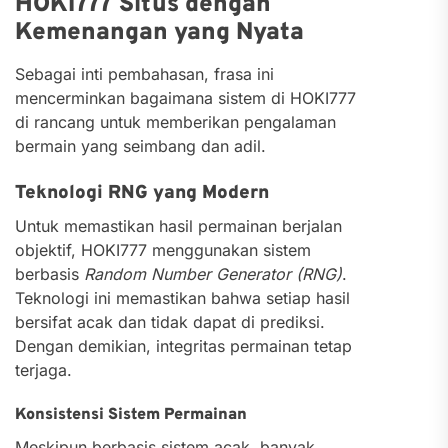
HOKI777 Situs dengan
Kemenangan yang Nyata
Sebagai inti pembahasan, frasa ini
mencerminkan bagaimana sistem di HOKI777
di rancang untuk memberikan pengalaman
bermain yang seimbang dan adil.
Teknologi RNG yang Modern
Untuk memastikan hasil permainan berjalan
objektif, HOKI777 menggunakan sistem
berbasis
Random Number Generator (RNG)
.
Teknologi ini memastikan bahwa setiap hasil
bersifat acak dan tidak dapat di prediksi.
Dengan demikian, integritas permainan tetap
terjaga.
Konsistensi Sistem Permainan
Meskipun berbasis sistem acak, banyak