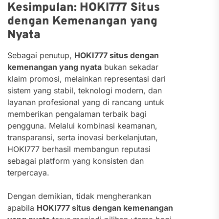
Kesimpulan: HOKI777 Situs
dengan Kemenangan yang
Nyata
Sebagai penutup,
HOKI777 situs dengan
kemenangan yang nyata
bukan sekadar
klaim promosi, melainkan representasi dari
sistem yang stabil, teknologi modern, dan
layanan profesional yang di rancang untuk
memberikan pengalaman terbaik bagi
pengguna. Melalui kombinasi keamanan,
transparansi, serta inovasi berkelanjutan,
HOKI777 berhasil membangun reputasi
sebagai platform yang konsisten dan
terpercaya.
Dengan demikian, tidak mengherankan
apabila
HOKI777 situs dengan kemenangan