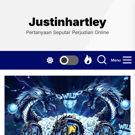
Skip
to
the
Justinhartley
content
Pertanyaan Seputar Perjudian Online
Menu