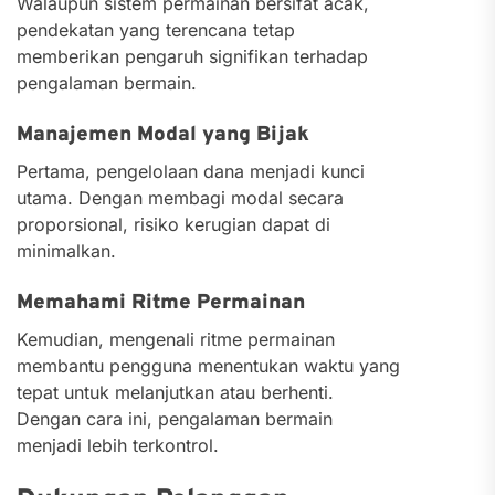
Walaupun sistem permainan bersifat acak,
pendekatan yang terencana tetap
memberikan pengaruh signifikan terhadap
pengalaman bermain.
Manajemen Modal yang Bijak
Pertama, pengelolaan dana menjadi kunci
utama. Dengan membagi modal secara
proporsional, risiko kerugian dapat di
minimalkan.
Memahami Ritme Permainan
Kemudian, mengenali ritme permainan
membantu pengguna menentukan waktu yang
tepat untuk melanjutkan atau berhenti.
Dengan cara ini, pengalaman bermain
menjadi lebih terkontrol.