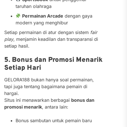
taruhan olahraga
Permainan Arcade
dengan gaya
modern yang menghibur
Setiap permainan di atur dengan sistem
fair
play
, menjamin keadilan dan transparansi di
setiap hasil.
5. Bonus dan Promosi Menarik
Setiap Hari
GELORA188 bukan hanya soal permainan,
tapi juga tentang bagaimana pemain di
hargai.
Situs ini menawarkan berbagai
bonus dan
promosi menarik
, antara lain:
Bonus sambutan untuk pemain baru