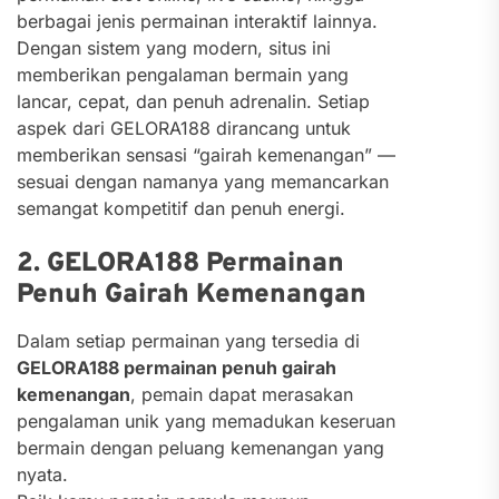
berbagai jenis permainan interaktif lainnya.
Dengan sistem yang modern, situs ini
memberikan pengalaman bermain yang
lancar, cepat, dan penuh adrenalin. Setiap
aspek dari GELORA188 dirancang untuk
memberikan sensasi “gairah kemenangan” —
sesuai dengan namanya yang memancarkan
semangat kompetitif dan penuh energi.
2. GELORA188 Permainan
Penuh Gairah Kemenangan
Dalam setiap permainan yang tersedia di
GELORA188 permainan penuh gairah
kemenangan
, pemain dapat merasakan
pengalaman unik yang memadukan keseruan
bermain dengan peluang kemenangan yang
nyata.