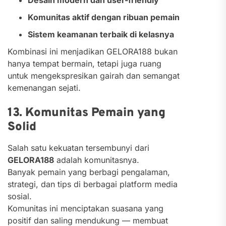
Komunitas aktif dengan ribuan pemain
Sistem keamanan terbaik di kelasnya
Kombinasi ini menjadikan GELORA188 bukan
hanya tempat bermain, tetapi juga ruang
untuk mengekspresikan gairah dan semangat
kemenangan sejati.
13. Komunitas Pemain yang
Solid
Salah satu kekuatan tersembunyi dari
GELORA188
adalah komunitasnya.
Banyak pemain yang berbagi pengalaman,
strategi, dan tips di berbagai platform media
sosial.
Komunitas ini menciptakan suasana yang
positif dan saling mendukung — membuat