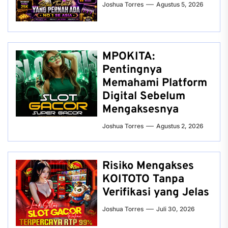
Joshua Torres
Agustus 5, 2026
MPOKITA:
Pentingnya
Memahami Platform
Digital Sebelum
Mengaksesnya
Joshua Torres
Agustus 2, 2026
Risiko Mengakses
KOITOTO Tanpa
Verifikasi yang Jelas
Joshua Torres
Juli 30, 2026