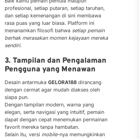
Baik kamu pemain pemula maupun
profesional, setiap putaran, setiap taruhan,
dan setiap kemenangan di sini membawa
rasa puas yang luar biasa. Platform ini
menanamkan filosofi bahwa
setiap pemain
berhak merasakan momen kejayaan mereka
sendiri
.
3. Tampilan dan Pengalaman
Pengguna yang Menawan
Desain antarmuka
GELORA188
dirancang
dengan cermat agar mudah diakses oleh
siapa pun.
Dengan tampilan modern, warna yang
elegan, serta navigasi yang intuitif, pemain
dapat dengan cepat menemukan permainan
favorit mereka tanpa hambatan.
Selain itu, versi
mobile
-nya memungkinkan