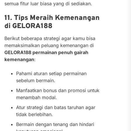
semua fitur luar biasa yang di sediakan.
11. Tips Meraih Kemenangan
di GELORA188
Berikut beberapa strategi agar kamu bisa
memaksimalkan peluang kemenangan di
GELORA188 permainan penuh gairah
kemenangan
:
Pahami aturan setiap permainan
sebelum bermain.
Manfaatkan bonus dan promosi untuk
menambah modal.
Atur strategi dan batas taruhan agar
tidak berlebihan.
Bermain dengan tenang dan hindari