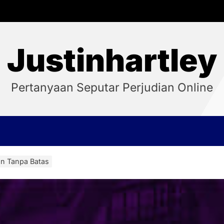
Justinhartley
Pertanyaan Seputar Perjudian Online
n Tanpa Batas