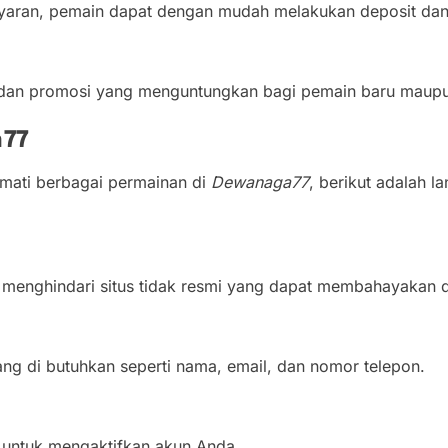
ran, pemain dapat dengan mudah melakukan deposit dan 
an promosi yang menguntungkan bagi pemain baru maupun
a77
mati berbagai permainan di
Dewanaga77
, berikut adalah 
 menghindari situs tidak resmi yang dapat membahayakan d
yang di butuhkan seperti nama, email, dan nomor telepon.
si untuk mengaktifkan akun Anda.