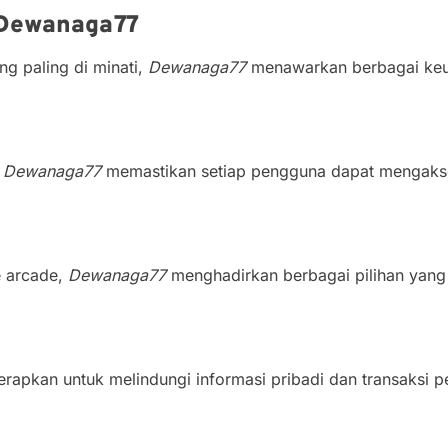
 Dewanaga77
ng paling di minati,
Dewanaga77
menawarkan berbagai keun
,
Dewanaga77
memastikan setiap pengguna dapat mengak
e arcade,
Dewanaga77
menghadirkan berbagai pilihan yang
terapkan untuk melindungi informasi pribadi dan transaksi 