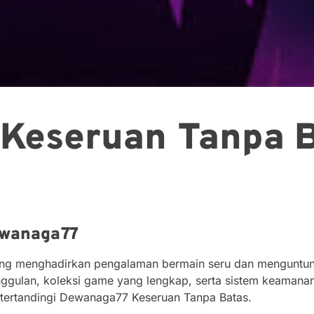
Keseruan Tanpa B
ewanaga77
yang menghadirkan pengalaman bermain seru dan mengunt
unggulan, koleksi game yang lengkap, serta sistem keamanan
tertandingi Dewanaga77 Keseruan Tanpa Batas.