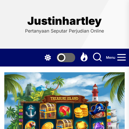
Skip
to
the
Justinhartley
content
Pertanyaan Seputar Perjudian Online
Menu