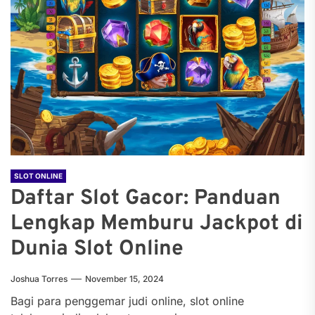
SLOT ONLINE
Daftar Slot Gacor: Panduan
Lengkap Memburu Jackpot di
Dunia Slot Online
Joshua Torres
November 15, 2024
Bagi para penggemar judi online, slot online