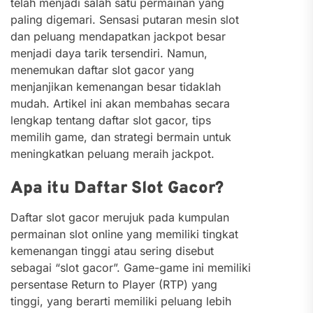
telah menjadi salah satu permainan yang
paling digemari. Sensasi putaran mesin slot
dan peluang mendapatkan jackpot besar
menjadi daya tarik tersendiri. Namun,
menemukan daftar slot gacor yang
menjanjikan kemenangan besar tidaklah
mudah. Artikel ini akan membahas secara
lengkap tentang daftar slot gacor, tips
memilih game, dan strategi bermain untuk
meningkatkan peluang meraih jackpot.
Apa itu Daftar Slot Gacor?
Daftar slot gacor merujuk pada kumpulan
permainan slot online yang memiliki tingkat
kemenangan tinggi atau sering disebut
sebagai “slot gacor”. Game-game ini memiliki
persentase Return to Player (RTP) yang
tinggi, yang berarti memiliki peluang lebih