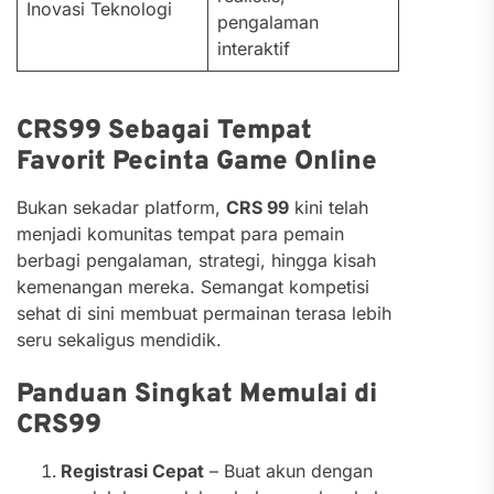
Inovasi Teknologi
pengalaman
interaktif
CRS99 Sebagai Tempat
Favorit Pecinta Game Online
Bukan sekadar platform,
CRS 99
kini telah
menjadi komunitas tempat para pemain
berbagi pengalaman, strategi, hingga kisah
kemenangan mereka. Semangat kompetisi
sehat di sini membuat permainan terasa lebih
seru sekaligus mendidik.
Panduan Singkat Memulai di
CRS99
Registrasi Cepat
– Buat akun dengan