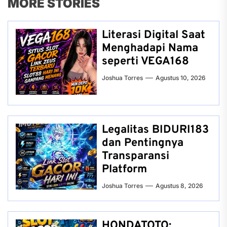
MORE STORIES
Literasi Digital Saat
Menghadapi Nama
seperti VEGA168
Joshua Torres
Agustus 10, 2026
Legalitas BIDURI183
dan Pentingnya
Transparansi
Platform
Joshua Torres
Agustus 8, 2026
HONDATOTO: