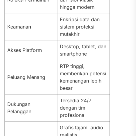
hingga modern
Enkripsi data dan
Keamanan
sistem proteksi
mutakhir
Desktop, tablet, dan
Akses Platform
smartphone
RTP tinggi,
memberikan potensi
Peluang Menang
kemenangan lebih
besar
Tersedia 24/7
Dukungan
dengan tim
Pelanggan
profesional
Grafis tajam, audio
realistis,