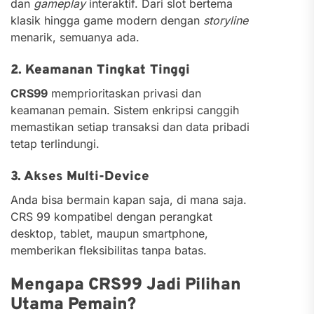
dan
gameplay
interaktif. Dari slot bertema
klasik hingga game modern dengan
storyline
menarik, semuanya ada.
2. Keamanan Tingkat Tinggi
CRS99
memprioritaskan privasi dan
keamanan pemain. Sistem enkripsi canggih
memastikan setiap transaksi dan data pribadi
tetap terlindungi.
3. Akses Multi-Device
Anda bisa bermain kapan saja, di mana saja.
CRS 99 kompatibel dengan perangkat
desktop, tablet, maupun smartphone,
memberikan fleksibilitas tanpa batas.
Mengapa CRS99 Jadi Pilihan
Utama Pemain?