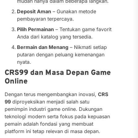
mudah hanya dalam beberapa langkah.
Deposit Aman
– Gunakan metode
pembayaran terpercaya.
Pilih Permainan
– Tentukan game favorit
Anda dari katalog yang tersedia.
Bermain dan Menang
– Nikmati setiap
putaran dengan peluang kemenangan
nyata.
CRS99 dan Masa Depan Game
Online
Dengan terus mengembangkan inovasi,
CRS
99
diproyeksikan menjadi salah satu
pemimpin industri game online. Dukungan
teknologi modern serta fokus pada kepuasan
pemain adalah fondasi yang membuat
platform ini tetap relevan di masa depan.