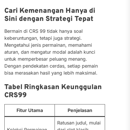
Cari Kemenangan Hanya di
Sini dengan Strategi Tepat
Bermain di CRS 99 tidak hanya soal
keberuntungan, tetapi juga strategi.
Mengetahui jenis permainan, memahami
aturan, dan mengatur modal adalah kunci
untuk memperbesar peluang menang.
Dengan pendekatan cerdas, setiap pemain
bisa merasakan hasil yang lebih maksimal.
Tabel Ringkasan Keunggulan
CRS99
Fitur Utama
Penjelasan
Ratusan judul, mulai
Koleksi Permainan
dari slot klasik