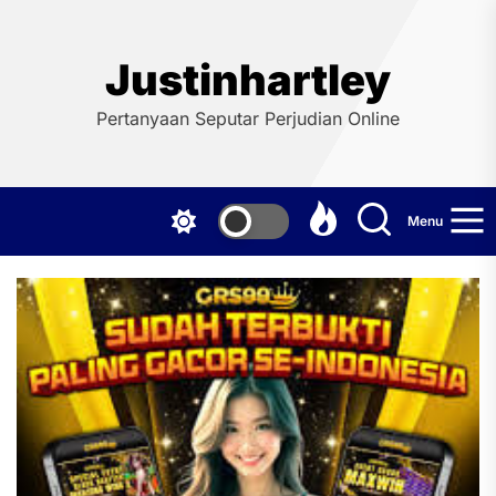
Skip
to
the
Justinhartley
content
Pertanyaan Seputar Perjudian Online
Menu