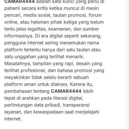
CAMAR4444
adalah kata kunci yang perlu di
pahami secara kritis ketika muncul di mesin
pencari, media sosial, tautan promosi, forum
online, atau halaman pihak ketiga yang belum
tentu jelas legalitas, keamanan, dan sumber
informasinya. Di era digital seperti sekarang,
pengguna internet sering menemukan nama
platform tertentu hanya dari satu tautan atau
satu unggahan yang terlihat menarik.
Masalahnya, tampilan yang rapi, desain yang
terlihat profesional, dan bahasa promosi yang
meyakinkan tidak selalu berarti sebuah
platform aman untuk diakses. Karena itu,
pembahasan tentang
CAMAR4444
lebih
tepat di arahkan pada literasi digital,
perlindungan data pribadi, transparansi
layanan, dan kewaspadaan saat menjelajahi
internet.