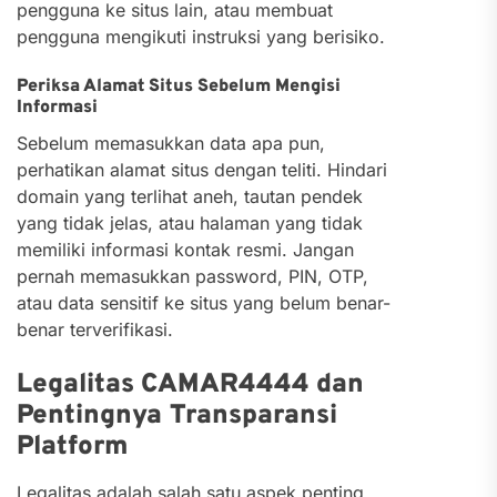
pengguna ke situs lain, atau membuat
pengguna mengikuti instruksi yang berisiko.
Periksa Alamat Situs Sebelum Mengisi
Informasi
Sebelum memasukkan data apa pun,
perhatikan alamat situs dengan teliti. Hindari
domain yang terlihat aneh, tautan pendek
yang tidak jelas, atau halaman yang tidak
memiliki informasi kontak resmi. Jangan
pernah memasukkan password, PIN, OTP,
atau data sensitif ke situs yang belum benar-
benar terverifikasi.
Legalitas CAMAR4444 dan
Pentingnya Transparansi
Platform
Legalitas adalah salah satu aspek penting