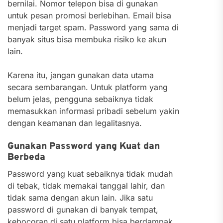
bernilai. Nomor telepon bisa di gunakan
untuk pesan promosi berlebihan. Email bisa
menjadi target spam. Password yang sama di
banyak situs bisa membuka risiko ke akun
lain.
Karena itu, jangan gunakan data utama
secara sembarangan. Untuk platform yang
belum jelas, pengguna sebaiknya tidak
memasukkan informasi pribadi sebelum yakin
dengan keamanan dan legalitasnya.
Gunakan Password yang Kuat dan
Berbeda
Password yang kuat sebaiknya tidak mudah
di tebak, tidak memakai tanggal lahir, dan
tidak sama dengan akun lain. Jika satu
password di gunakan di banyak tempat,
kebocoran di satu platform bisa berdampak