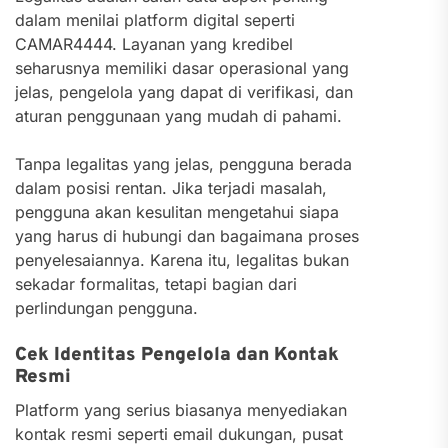
dalam menilai platform digital seperti
CAMAR4444. Layanan yang kredibel
seharusnya memiliki dasar operasional yang
jelas, pengelola yang dapat di verifikasi, dan
aturan penggunaan yang mudah di pahami.
Tanpa legalitas yang jelas, pengguna berada
dalam posisi rentan. Jika terjadi masalah,
pengguna akan kesulitan mengetahui siapa
yang harus di hubungi dan bagaimana proses
penyelesaiannya. Karena itu, legalitas bukan
sekadar formalitas, tetapi bagian dari
perlindungan pengguna.
Cek Identitas Pengelola dan Kontak
Resmi
Platform yang serius biasanya menyediakan
kontak resmi seperti email dukungan, pusat