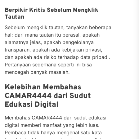
Berpikir Kritis Sebelum Mengklik
Tautan
Sebelum mengklik tautan, tanyakan beberapa
hal: dari mana tautan itu berasal, apakah
alamatnya jelas, apakah pengelolanya
transparan, apakah ada kebijakan privasi,
dan apakah ada risiko terhadap data pribadi.
Pertanyaan sederhana seperti ini bisa
mencegah banyak masalah.
Kelebihan Membahas
CAMAR4444 dari Sudut
Edukasi Digital
Membahas CAMAR4444 dari sudut edukasi
digital memberi manfaat yang lebih luas.
Pembaca tidak hanya mengenal satu kata