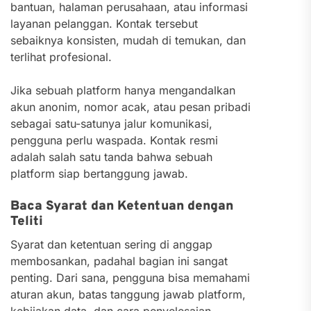
bantuan, halaman perusahaan, atau informasi
layanan pelanggan. Kontak tersebut
sebaiknya konsisten, mudah di temukan, dan
terlihat profesional.
Jika sebuah platform hanya mengandalkan
akun anonim, nomor acak, atau pesan pribadi
sebagai satu-satunya jalur komunikasi,
pengguna perlu waspada. Kontak resmi
adalah salah satu tanda bahwa sebuah
platform siap bertanggung jawab.
Baca Syarat dan Ketentuan dengan
Teliti
Syarat dan ketentuan sering di anggap
membosankan, padahal bagian ini sangat
penting. Dari sana, pengguna bisa memahami
aturan akun, batas tanggung jawab platform,
kebijakan data, dan cara penyelesaian