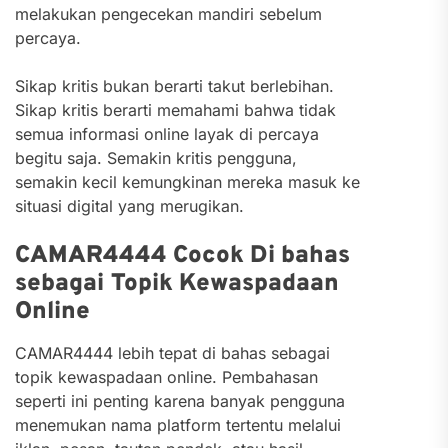
melakukan pengecekan mandiri sebelum
percaya.
Sikap kritis bukan berarti takut berlebihan.
Sikap kritis berarti memahami bahwa tidak
semua informasi online layak di percaya
begitu saja. Semakin kritis pengguna,
semakin kecil kemungkinan mereka masuk ke
situasi digital yang merugikan.
CAMAR4444 Cocok Di bahas
sebagai Topik Kewaspadaan
Online
CAMAR4444 lebih tepat di bahas sebagai
topik kewaspadaan online. Pembahasan
seperti ini penting karena banyak pengguna
menemukan nama platform tertentu melalui