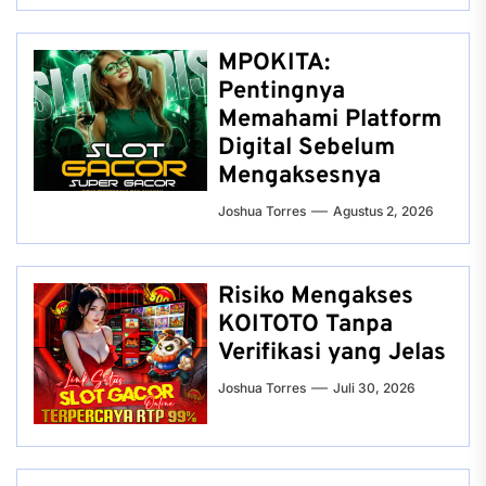
MPOKITA:
Pentingnya
Memahami Platform
Digital Sebelum
Mengaksesnya
Joshua Torres
Agustus 2, 2026
Risiko Mengakses
KOITOTO Tanpa
Verifikasi yang Jelas
Joshua Torres
Juli 30, 2026