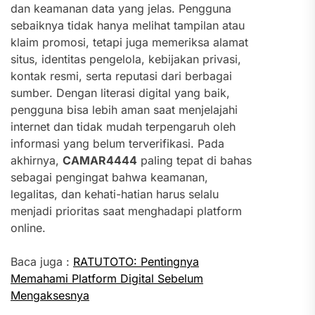
dan keamanan data yang jelas. Pengguna
sebaiknya tidak hanya melihat tampilan atau
klaim promosi, tetapi juga memeriksa alamat
situs, identitas pengelola, kebijakan privasi,
kontak resmi, serta reputasi dari berbagai
sumber. Dengan literasi digital yang baik,
pengguna bisa lebih aman saat menjelajahi
internet dan tidak mudah terpengaruh oleh
informasi yang belum terverifikasi. Pada
akhirnya,
CAMAR4444
paling tepat di bahas
sebagai pengingat bahwa keamanan,
legalitas, dan kehati-hatian harus selalu
menjadi prioritas saat menghadapi platform
online.
Baca juga :
RATUTOTO: Pentingnya
Memahami Platform Digital Sebelum
Mengaksesnya