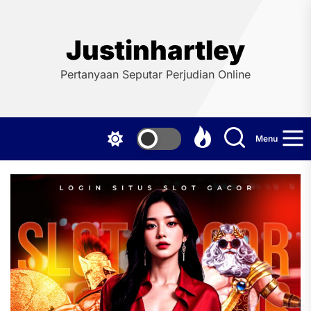
Skip
to
the
Justinhartley
content
Pertanyaan Seputar Perjudian Online
Menu