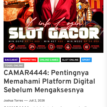
BACCARAT
MARKETING
ONLINE GAMES
SLOT ONLINE
SPORT
TOGEL ONLINE
CAMAR4444: Pentingnya
Memahami Platform Digital
Sebelum Mengaksesnya
Joshua Torres
Juli 2, 2026