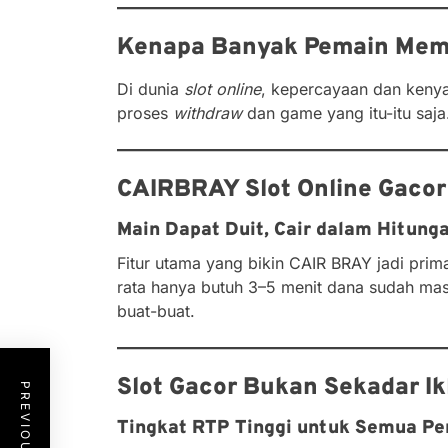
Kenapa Banyak Pemain Mem
Di dunia
slot online
, kepercayaan dan keny
proses
withdraw
dan game yang itu-itu saja
CAIRBRAY Slot Online Gacor
Main Dapat Duit, Cair dalam Hitung
Fitur utama yang bikin CAIR BRAY jadi pri
rata hanya butuh 3–5 menit dana sudah masu
buat-buat.
Slot Gacor Bukan Sekadar Ik
Tingkat RTP Tinggi untuk Semua P