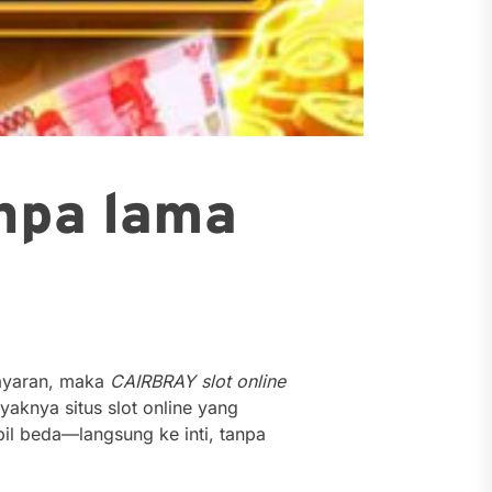
anpa lama
bayaran, maka
CAIRBRAY slot online
aknya situs slot online yang
l beda—langsung ke inti, tanpa