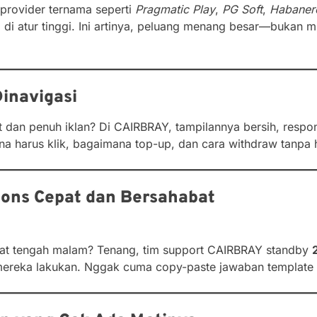
 provider ternama seperti
Pragmatic Play
,
PG Soft
,
Habaner
di atur tinggi. Ini artinya, peluang menang besar—bukan m
inavigasi
 dan penuh iklan? Di CAIRBRAY, tampilannya bersih, respo
a harus klik, bagaimana top-up, dan cara withdraw tanpa h
pons Cepat dan Bersahabat
saat tengah malam? Tenang, tim support CAIRBRAY standby
mereka lakukan. Nggak cuma copy-paste jawaban template k