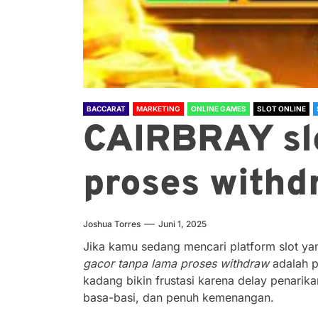
BACCARAT
MARKETING
ONLINE GAMES
SLOT ONLINE
CAIRBRAY slo
proses withd
Joshua Torres
Juni 1, 2025
Jika kamu sedang mencari platform slot y
gacor tanpa lama proses withdraw
adalah p
kadang bikin frustasi karena delay penar
basa-basi, dan penuh kemenangan.