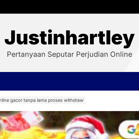
Justinhartley
Pertanyaan Seputar Perjudian Online
nline gacor tanpa lama proses withdraw