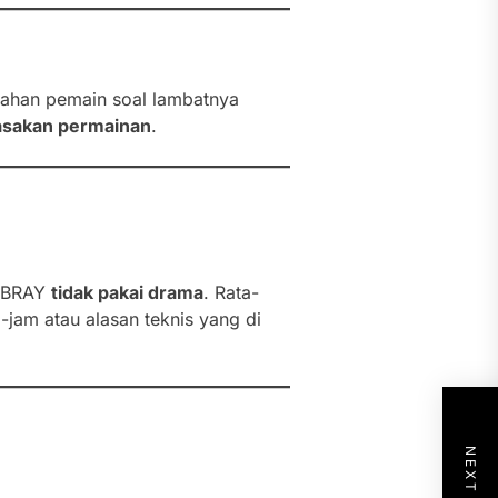
ahan pemain soal lambatnya
sakan permainan
.
RBRAY
tidak pakai drama
. Rata-
jam atau alasan teknis yang di