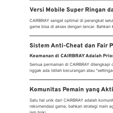
Versi Mobile Super Ringan d
CAIRBRAY sangat optimal di perangkat selu
game bisa di akses dengan lancar. Bahkan k
Sistem Anti-Cheat dan Fair 
Keamanan di CAIRBRAY Adalah Prior
Semua permainan di CAIRBRAY dilengkapi 
nggak ada istilah kecurangan atau “settingan
Komunitas Pemain yang Aktif
Satu hal unik dari CAIRBRAY adalah komunit
rekomendasi game, bahkan strategi main a
jam hoki.