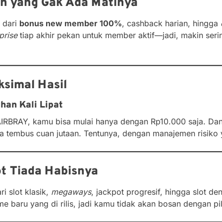
n yang Gak Ada Matinya
 dari
bonus new member 100%
, cashback harian, hingga
prise
tiap akhir pekan untuk member aktif—jadi, makin ser
ksimal Hasil
han Kali Lipat
AIRBRAY, kamu bisa mulai hanya dengan Rp10.000 saja. D
isa tembus cuan jutaan. Tentunya, dengan manajemen risiko 
ot Tiada Habisnya
i slot klasik,
megaways
, jackpot progresif, hingga slot d
baru yang di rilis, jadi kamu tidak akan bosan dengan pili