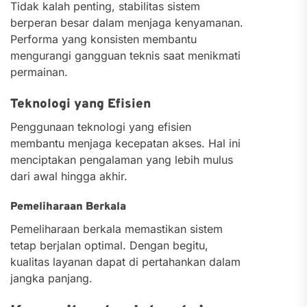
Tidak kalah penting, stabilitas sistem
berperan besar dalam menjaga kenyamanan.
Performa yang konsisten membantu
mengurangi gangguan teknis saat menikmati
permainan.
Teknologi yang Efisien
Penggunaan teknologi yang efisien
membantu menjaga kecepatan akses. Hal ini
menciptakan pengalaman yang lebih mulus
dari awal hingga akhir.
Pemeliharaan Berkala
Pemeliharaan berkala memastikan sistem
tetap berjalan optimal. Dengan begitu,
kualitas layanan dapat di pertahankan dalam
jangka panjang.