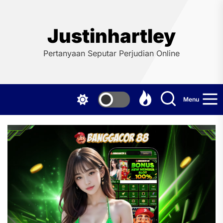
Skip
to
the
Justinhartley
content
Pertanyaan Seputar Perjudian Online
Menu