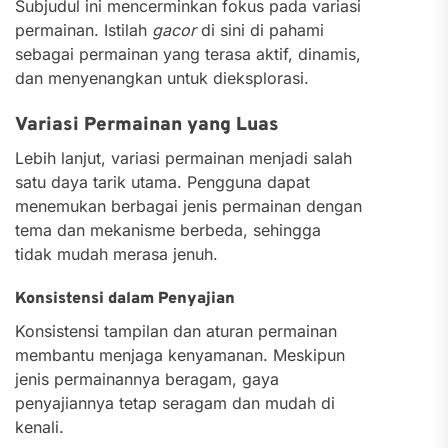
Subjudul ini mencerminkan fokus pada variasi
permainan. Istilah
gacor
di sini di pahami
sebagai permainan yang terasa aktif, dinamis,
dan menyenangkan untuk dieksplorasi.
Variasi Permainan yang Luas
Lebih lanjut, variasi permainan menjadi salah
satu daya tarik utama. Pengguna dapat
menemukan berbagai jenis permainan dengan
tema dan mekanisme berbeda, sehingga
tidak mudah merasa jenuh.
Konsistensi dalam Penyajian
Konsistensi tampilan dan aturan permainan
membantu menjaga kenyamanan. Meskipun
jenis permainannya beragam, gaya
penyajiannya tetap seragam dan mudah di
kenali.