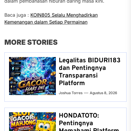
dalam pembahasan hiburan daring masa kini.
Baca juga :
KOIN805 Selalu Menghadirkan
Kemenangan dalam Setiap Permainan
MORE STORIES
Legalitas BIDURI183
dan Pentingnya
Transparansi
Platform
Joshua Torres
Agustus 8, 2026
HONDATOTO:
Pentingnya