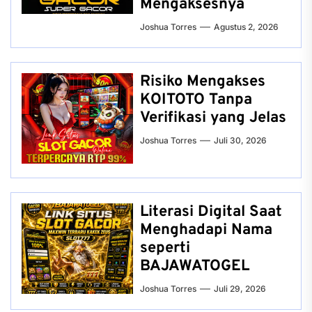
Mengaksesnya
Joshua Torres
Agustus 2, 2026
Risiko Mengakses
KOITOTO Tanpa
Verifikasi yang Jelas
Joshua Torres
Juli 30, 2026
Literasi Digital Saat
Menghadapi Nama
seperti
BAJAWATOGEL
Joshua Torres
Juli 29, 2026