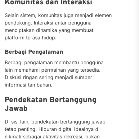
Komunitas dan Interaksi
Selain sistem, komunitas juga menjadi elemen
pendukung. Interaksi antar pengguna
menciptakan dinamika yang membuat
platform terasa hidup.
Berbagi Pengalaman
Berbagi pengalaman membantu pengguna
lain memahami permainan yang tersedia.
Diskusi ringan sering menjadi sumber
informasi tambahan.
Pendekatan Bertanggung
Jawab
Di sisi lain, pendekatan bertanggung jawab
tetap penting. Hiburan digital idealnya di
nikmati sebagai aktivitas rekreasi, bukan