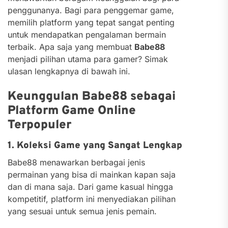
penggunanya. Bagi para penggemar game,
memilih platform yang tepat sangat penting
untuk mendapatkan pengalaman bermain
terbaik. Apa saja yang membuat
Babe88
menjadi pilihan utama para gamer? Simak
ulasan lengkapnya di bawah ini.
Keunggulan Babe88 sebagai
Platform Game Online
Terpopuler
1. Koleksi Game yang Sangat Lengkap
Babe88 menawarkan berbagai jenis
permainan yang bisa di mainkan kapan saja
dan di mana saja. Dari game kasual hingga
kompetitif, platform ini menyediakan pilihan
yang sesuai untuk semua jenis pemain.