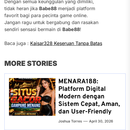
Dengan semua keunggulan yang dimiliki,
tidak heran jika
Babe88
menjadi platform
favorit bagi para pecinta game online.
Jangan ragu untuk bergabung dan rasakan
sendiri sensasi bermain di
Babe88
!
Baca juga :
Kaisar328 Keseruan Tanpa Batas
MORE STORIES
MENARA188:
Platform Digital
Modern dengan
Sistem Cepat, Aman,
dan User-Friendly
Joshua Torres
April 30, 2026