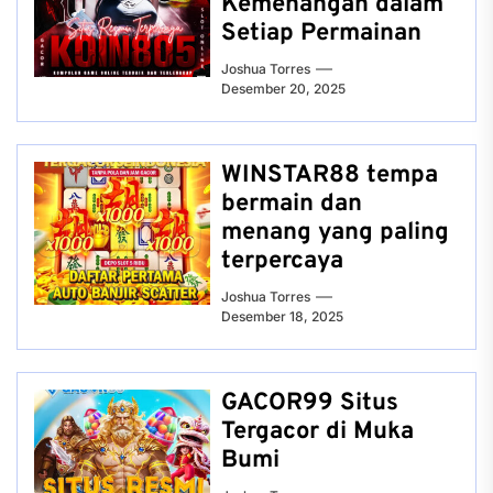
Kemenangan dalam
Setiap Permainan
Joshua Torres
Desember 20, 2025
WINSTAR88 tempa
bermain dan
menang yang paling
terpercaya
Joshua Torres
Desember 18, 2025
GACOR99 Situs
Tergacor di Muka
Bumi