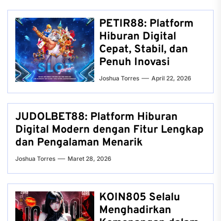
PETIR88: Platform
Hiburan Digital
Cepat, Stabil, dan
Penuh Inovasi
Joshua Torres
April 22, 2026
JUDOLBET88: Platform Hiburan
Digital Modern dengan Fitur Lengkap
dan Pengalaman Menarik
Joshua Torres
Maret 28, 2026
KOIN805 Selalu
Menghadirkan