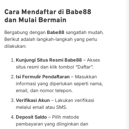
Cara Mendaftar di Babe88
dan Mulai Bermain
Bergabung dengan
Babe88
sangatlah mudah.
Berikut adalah langkah-langkah yang perlu
dilakukan:
Kunjungi Situs Resmi Babe88
– Akses
situs resmi dan klik tombol “Daftar”.
Isi Formulir Pendaftaran
– Masukkan
informasi yang diperlukan seperti nama,
email, dan nomor telepon.
Verifikasi Akun
– Lakukan verifikasi
melalui email atau SMS.
Deposit Saldo
– Pilih metode
pembayaran yang diinginkan dan