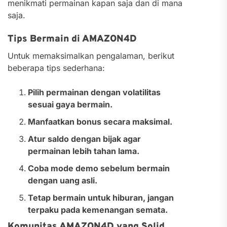
menikmati permainan kapan saja dan di mana
saja.
Tips Bermain di AMAZON4D
Untuk memaksimalkan pengalaman, berikut
beberapa tips sederhana:
Pilih permainan dengan volatilitas
sesuai gaya bermain.
Manfaatkan bonus secara maksimal.
Atur saldo dengan bijak agar
permainan lebih tahan lama.
Coba mode demo sebelum bermain
dengan uang asli.
Tetap bermain untuk hiburan, jangan
terpaku pada kemenangan semata.
Komunitas AMAZON4D yang Solid