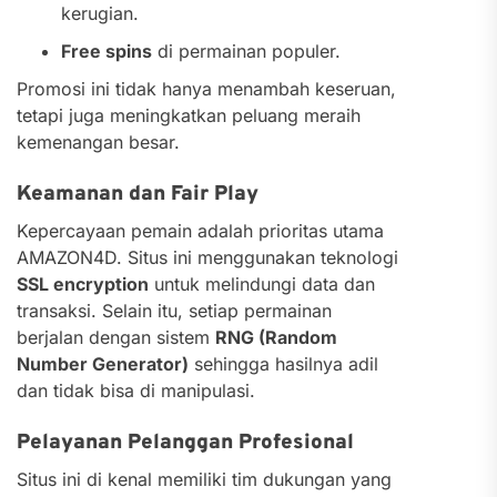
kerugian.
Free spins
di permainan populer.
Promosi ini tidak hanya menambah keseruan,
tetapi juga meningkatkan peluang meraih
kemenangan besar.
Keamanan dan Fair Play
Kepercayaan pemain adalah prioritas utama
AMAZON4D. Situs ini menggunakan teknologi
SSL encryption
untuk melindungi data dan
transaksi. Selain itu, setiap permainan
berjalan dengan sistem
RNG (Random
Number Generator)
sehingga hasilnya adil
dan tidak bisa di manipulasi.
Pelayanan Pelanggan Profesional
Situs ini di kenal memiliki tim dukungan yang