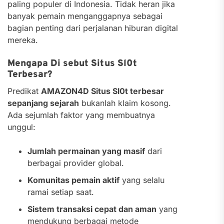
paling populer di Indonesia. Tidak heran jika
banyak pemain menganggapnya sebagai
bagian penting dari perjalanan hiburan digital
mereka.
Mengapa Di sebut Situs Sl0t
Terbesar?
Predikat
AMAZON4D Situs Sl0t terbesar
sepanjang sejarah
bukanlah klaim kosong.
Ada sejumlah faktor yang membuatnya
unggul:
Jumlah permainan yang masif
dari
berbagai provider global.
Komunitas pemain aktif
yang selalu
ramai setiap saat.
Sistem transaksi cepat dan aman
yang
mendukung berbagai metode