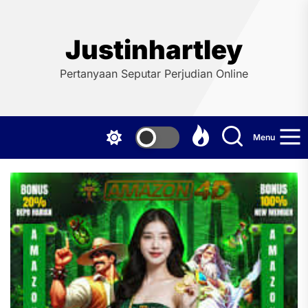
Skip
to
the
Justinhartley
content
Pertanyaan Seputar Perjudian Online
Menu