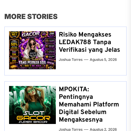
MORE STORIES
Risiko Mengakses
LEDAK788 Tanpa
Verifikasi yang Jelas
Joshua Torres
Agustus 5, 2026
MPOKITA:
Pentingnya
Memahami Platform
Digital Sebelum
Mengaksesnya
Joshua Torres
Agustus 2, 2026