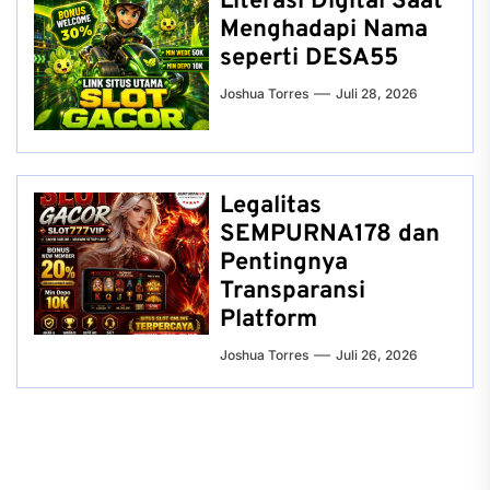
Literasi Digital Saat
Menghadapi Nama
seperti DESA55
Joshua Torres
Juli 28, 2026
Legalitas
SEMPURNA178 dan
Pentingnya
Transparansi
Platform
Joshua Torres
Juli 26, 2026