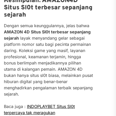
Kesimpulan: AMAZON4D
Situs Sl0t terbesar sepanjang
sejarah
Dengan semua keunggulannya, jelas bahwa
AMAZON 4D Situs Sl0t terbesar sepanjang
sejarah
layak menyandang gelar sebagai
platform nomor satu bagi pecinta permainan
daring. Koleksi game yang masif, layanan
profesional, keamanan terjamin, hingga
bonus berlimpah menjadikannya pilihan
utama di kalangan pemain. AMAZON 4D
bukan hanya situs sl0t biasa, melainkan pusat
hiburan digital yang benar-benar
menghadirkan pengalaman terbaik sepanjang
sejarah.
Baca juga :
INDOPLAYBET Situs Sl0t
terpercaya tak meragukan