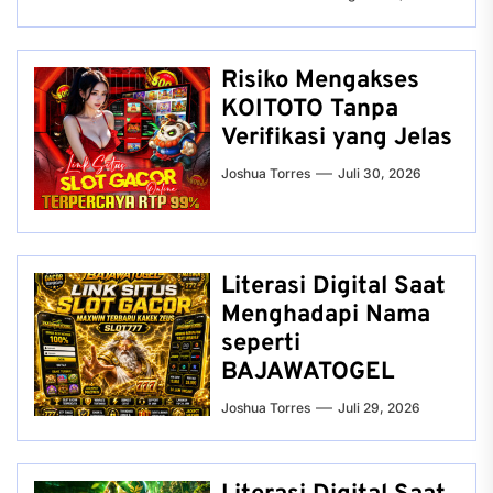
Risiko Mengakses
KOITOTO Tanpa
Verifikasi yang Jelas
Joshua Torres
Juli 30, 2026
Literasi Digital Saat
Menghadapi Nama
seperti
BAJAWATOGEL
Joshua Torres
Juli 29, 2026