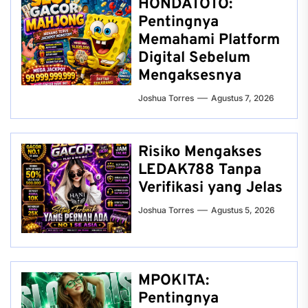
HONDATOTO:
Pentingnya
Memahami Platform
Digital Sebelum
Mengaksesnya
Joshua Torres
Agustus 7, 2026
Risiko Mengakses
LEDAK788 Tanpa
Verifikasi yang Jelas
Joshua Torres
Agustus 5, 2026
MPOKITA:
Pentingnya