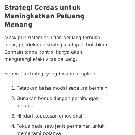
Strategi Cerdas untuk
Meningkatkan Peluang
Menang
Meskipun sistem adil dan peluang terbuka
lebar, pendekatan strategis tetap di butuhkan.
Bermain tanpa kontrol hanya akan
mengurangi efektivitas peluang.
Beberapa strategi yang bisa di terapkan:
Tetapkan batas modal sebelum bermain
Gunakan bonus dengan perhitungan
matang
Hindari keputusan emosional
Fokus pada satu jenis permainan untuk
memahami polanya