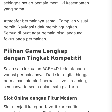
sehingga setiap pemain memiliki kesempatan
yang sama.
Atmosfer bermainnya santai. Tampilan visual
bersih. Navigasi tidak membingungkan.
Semua di buat agar pemain bisa langsung
fokus pada permainan.
Pilihan Game Lengkap
dengan Tingkat Kompetitif
Salah satu kekuatan ACEH4D terletak pada
variasi permainannya. Dari slot digital hingga
permainan interaktif berbasis live streaming,
semuanya tersedia dalam satu platform.
Slot Online dengan Fitur Modern
Slot menjadi kategori favorit karena fitur