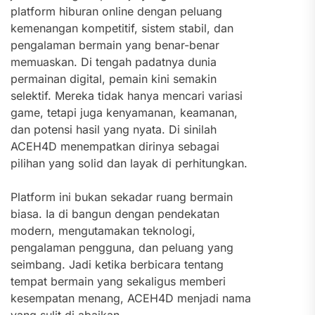
platform hiburan online dengan peluang
kemenangan kompetitif, sistem stabil, dan
pengalaman bermain yang benar-benar
memuaskan. Di tengah padatnya dunia
permainan digital, pemain kini semakin
selektif. Mereka tidak hanya mencari variasi
game, tetapi juga kenyamanan, keamanan,
dan potensi hasil yang nyata. Di sinilah
ACEH4D menempatkan dirinya sebagai
pilihan yang solid dan layak di perhitungkan.
Platform ini bukan sekadar ruang bermain
biasa. Ia di bangun dengan pendekatan
modern, mengutamakan teknologi,
pengalaman pengguna, dan peluang yang
seimbang. Jadi ketika berbicara tentang
tempat bermain yang sekaligus memberi
kesempatan menang, ACEH4D menjadi nama
yang sulit di abaikan.