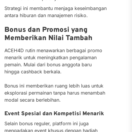
Strategi ini membantu menjaga keseimbangan
antara hiburan dan manajemen risiko.
Bonus dan Promosi yang
Memberikan Nilai Tambah
ACEH4D rutin menawarkan berbagai promo
menarik untuk meningkatkan pengalaman
pemain. Mulai dari bonus anggota baru
hingga cashback berkala.
Bonus ini memberikan ruang lebih luas untuk
eksplorasi permainan tanpa harus menambah
modal secara berlebihan.
Event Spesial dan Kompetisi Menarik
Selain bonus reguler, platform ini juga
mengadakan event khusus dengan hadiah