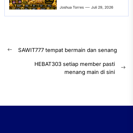
Joshua Torres
Juli 29, 2026
Navigasi
SAWIT777 tempat bermain dan senang
pos
Previous
post:
HEBAT303 setiap member pasti
Ne
menang main di sini
pos