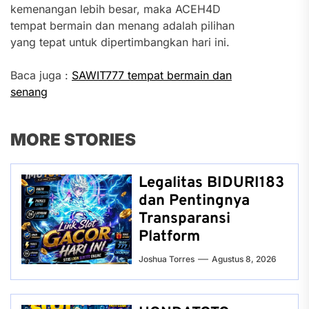
kemenangan lebih besar, maka ACEH4D
tempat bermain dan menang adalah pilihan
yang tepat untuk dipertimbangkan hari ini.
Baca juga :
SAWIT777 tempat bermain dan
senang
MORE STORIES
Legalitas BIDURI183
dan Pentingnya
Transparansi
Platform
Joshua Torres
Agustus 8, 2026