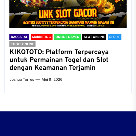
BACCARAT
MARKETING
ONLINE GAMES
SLOT ONLINE
SPORT
TOGEL ONLINE
KIKOTOTO: Platform Terpercaya
untuk Permainan Togel dan Slot
dengan Keamanan Terjamin
Joshua Torres
Mei 9, 2026